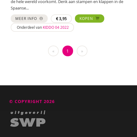
de hele wereld voorkomt. Denk aan stampen en klappen in de
Wesley Verboom
Spaanse...
Wouter Verhage
MEER INFO
€
3,95
KOPEN
Onderdeel van
KIDDO 04 2022
Tineke Vlaming
Tamara Wally
«
1
»
Hermien Wiechers
© COPYRIGHT 2026