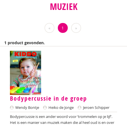
MUZIEK
Saskia Koning
Nicolette Ligthart
«
1
»
Karin van der Meulen
Leontien Noorlander
1 product gevonden.
Félice van der Sande
Félice van de Sande
Jeroen Schipper
Ron Schröder
Esther Smid
Bodypercussie in de groep
Wendy Bontje
Heiko de Jonge
Jeroen Schipper
Molly Tellegen-Voûte
Bodypercussie is een ander woord voor ‘trommelen op je lijf’.
Diana Turkenburg-de Haan
Het is een manier van muziek maken die al heel oud is en over