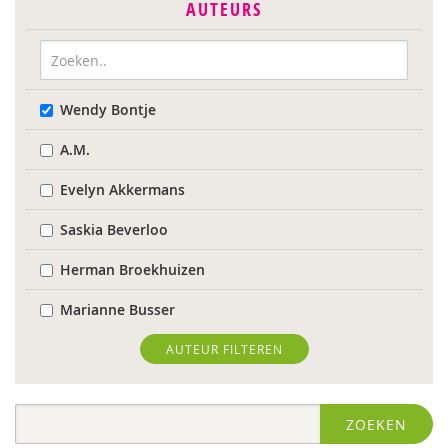
AUTEURS
Wendy Bontje
A.M.
Evelyn Akkermans
Saskia Beverloo
Herman Broekhuizen
Marianne Busser
Marja van Delden
AUTEUR FILTEREN
Wieteke van Dort
ZOEKEN
Heiko de Jonge