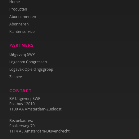
Home
Mariëlle Cloin
Producten
Resi Damhuis
Abonnementen
Abonneren
Annika de Haan
Klantenservice
Teije ten Den
PARTNERS
Kirsten Dijk
Uitgeverij SWP
Logacom Congressen
Leen Dom
Logavak Opleidingsgroep
Zesbee
Nanne van Doorn
CONTACT
Anne L. Douglass
BV Uitgeverij SWP
Marieke Effting
Postbus 12010
1100 AA Amsterdam-Zuidoost
Remco van Eijkel
Bezoekadres:
Spaklerweg 79
Corina Elzenaar
1114 AE Amsterdam-Duivendrecht