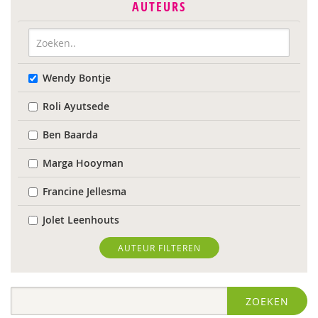
AUTEURS
Wendy Bontje
Roli Ayutsede
Ben Baarda
Marga Hooyman
Francine Jellesma
Jolet Leenhouts
Karin van der Meulen
AUTEUR FILTEREN
Sabine Plemper
ZOEKEN
Suzanne Wardenaar