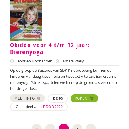
Herman Broekhuizen
Martine Broekhuizen
Daphne Broer
Marik Broere
Okiddo voor 4 t/m 12 jaar:
Dierenyoga
Miranda Bron
Leontien Noorlander
Tamara Wally
Lola Brouwer
Op de groep de Buizerds van SDK Kinderopvang kunnen de
kinderen vandaag kiezen tussen twee activiteiten. Eén ervan is
Helma Brouwers
dierenyoga. ‘Straks spartelen we hier op de grond als vissen op
het droge, dus...
Ymke de Bruijn
MEER INFO
€
2,95
KOPEN
Marieke Bruil
Onderdeel van
KIDDO 3 2020
Arie de Bruin
Astrid de Bruin
«
1
2
3
»