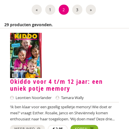
Weija Steffens
«
1
2
3
»
Mireille Aarts
29 producten gevonden.
Brenda Abrahamse-Van Beek
Marijke Adema
Ilse Aerden
Pauline van Aken
Evelyn Akkermans
Okiddo voor 4 t/m 12 jaar: een
uniek potje memory
Robbert Almekinders
Leontien Noorlander
Tamara Wally
Teatske Altenburg
‘Ik ben klaar voor een gezellig spelletje memory! Wie doet er
Creative Learning and Play
mee?’ vraagt Esther. Rosalie, Janco en Sheviënnely komen
enthousiast naar haar toegelopen. ‘Wij doen mee!’ Deze drie...
Iris Andriessen
MEER INFO
€
2,95
KOPEN