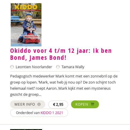
Rhodé van den Born
Anne Bos
Wanda Bosbaan
Betty Bosgoed
Martin Bosma
Okiddo voor 4 t/m 12 jaar: Ik ben
Bond, James Bond!
Sanne Bosmans
Leontien Noorlander
Tamara Wally
Lidwien Boudens
Pedagogisch medewerker Mark komt met een zonnebril op de
groep op lopen. ‘Mark, wat heb jij nou op? De zon schijnt toch
Caroline Boudry
helemaal niet!’ roept Aaron. Mark kijkt met een mysterieus
Shirine Bousaid
gezicht de groep...
MEER INFO
€
2,95
KOPEN
P.W. Bouwhuijzen
Onderdeel van
KIDDO 1 2021
Marieke van Boven
Joanna Brands