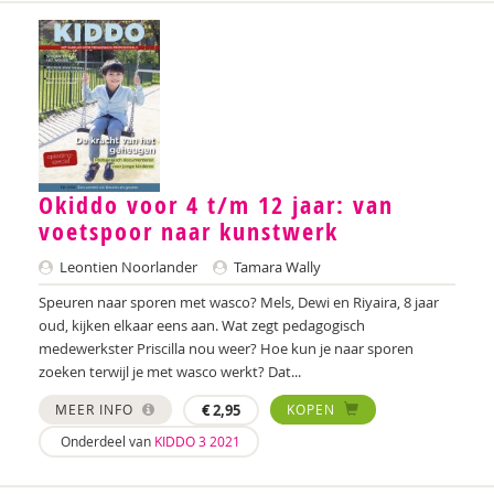
Annerieke Boland
Arjan Bolt
Lilian van der Bolt
Denise Bontje
Wendy Bontje
Okiddo voor 4 t/m 12 jaar: van
voetspoor naar kunstwerk
Ester van den Boog
Leontien Noorlander
Tamara Wally
Marianne Boogaard
Speuren naar sporen met wasco? Mels, Dewi en Riyaira, 8 jaar
Sandra Boogert
oud, kijken elkaar eens aan. Wat zegt pedagogisch
medewerkster Priscilla nou weer? Hoe kun je naar sporen
Chantal Booi
zoeken terwijl je met wasco werkt? Dat...
MEER INFO
€
2,95
KOPEN
Marije Boonstra
Onderdeel van
KIDDO 3 2021
Martine Borgdorff