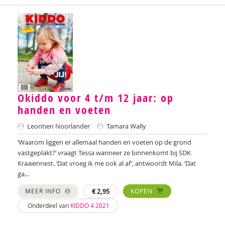
Anne Bijsterbosch
Joyce Blauwhoff
Geraldien Blokland
Robbert Blokland
Theo Blom
Okiddo voor 4 t/m 12 jaar: op
handen en voeten
Esther Blondelle
Leontien Noorlander
Tamara Wally
Mascha Boelaars
‘Waarom liggen er allemaal handen en voeten op de grond
Marieke Boelhouwer
vastgeplakt?’ vraagt Tessa wanneer ze binnenkomt bij SDK
Kraaiennest. ‘Dat vroeg ik me ook al af’, antwoordt Mila. ‘Dat
Wendy Boesveld
ga...
MEER INFO
€
2,95
KOPEN
Eveline Bogers
Onderdeel van
KIDDO 4 2021
Jolien Boksebeld