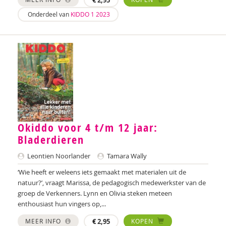
Nilay Ardjosemito
Onderdeel van
KIDDO 1 2023
Nishaan Ardjosemito
Siela Ardjosemito-Jethoe
René Arends
Chantal Ariens
Silke van Arum
Okiddo voor 4 t/m 12 jaar:
Nicole van Asten
Bladerdieren
Diverse auteurs
Leontien Noorlander
Tamara Wally
Roli Ayutsede
‘Wie heeft er weleens iets gemaakt met materialen uit de
natuur?’, vraagt Marissa, de pedagogisch medewerkster van de
Rosalie Baan
groep de Verkenners. Lynn en Olivia steken meteen
enthousiast hun vingers op,...
Ben Baarda
MEER INFO
€
2,95
KOPEN