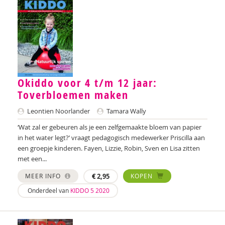
Iris Brandsteder
Karin Brandt
Dirk Brants
Merel Breedeveld
Okiddo voor 4 t/m 12 jaar:
Toverbloemen maken
Aniek Breevoort
Leontien Noorlander
Tamara Wally
Marion Breg
‘Wat zal er gebeuren als je een zelfgemaakte bloem van papier
in het water legt?’ vraagt pedagogisch medewerker Priscilla aan
Tessa Brik
een groepje kinderen. Fayen, Lizzie, Robin, Sven en Lisa zitten
met een...
Jan Pieter Brinkman
MEER INFO
€
2,95
KOPEN
Amber Broek
Onderdeel van
KIDDO 5 2020
Maryse Broek
Kees Broekhof