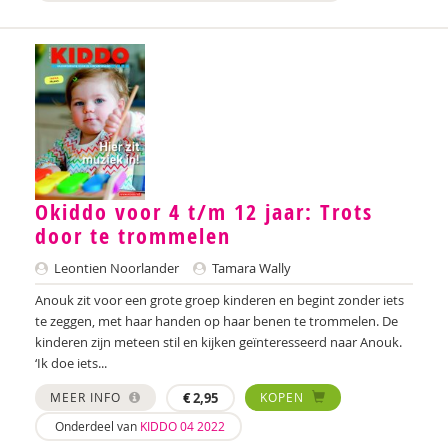
Laura Batstra
Rebecca Beck
Anke van Beckhoven
Celeste Bekkering
Joop Berding
Okiddo voor 4 t/m 12 jaar: Trots
door te trommelen
Kim van den Berg
Leontien Noorlander
Tamara Wally
Maria Hetty van den Berg
Anouk zit voor een grote groep kinderen en begint zonder iets
Nicolette van den Berg
te zeggen, met haar handen op haar benen te trommelen. De
kinderen zijn meteen stil en kijken geïnteresseerd naar Anouk.
Remco van den Berg
‘Ik doe iets...
Tonny van den Berg
MEER INFO
€
2,95
KOPEN
Onderdeel van
KIDDO 04 2022
Willeke van den Berg-Meijerhoven