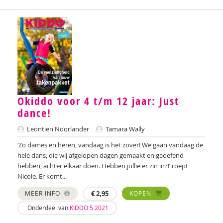
Annelies Bergmans
Bram Berkhout
Louise Berkhout
Brenda Berns
Tony Bertram
Okiddo voor 4 t/m 12 jaar: Just
dance!
Brenda Best
Leontien Noorlander
Tamara Wally
Annemiek van Beurden
‘Zo dames en heren, vandaag is het zover! We gaan vandaag de
Annemiek Beurden, van
hele dans, die wij afgelopen dagen gemaakt en geoefend
hebben, achter elkaar doen. Hebben jullie er zin in?!’ roept
Saskia van Beveren
Nicole. Er komt...
Saskia Beverloo
MEER INFO
€
2,95
KOPEN
Onderdeel van
KIDDO 5 2021
Iva Bicanic