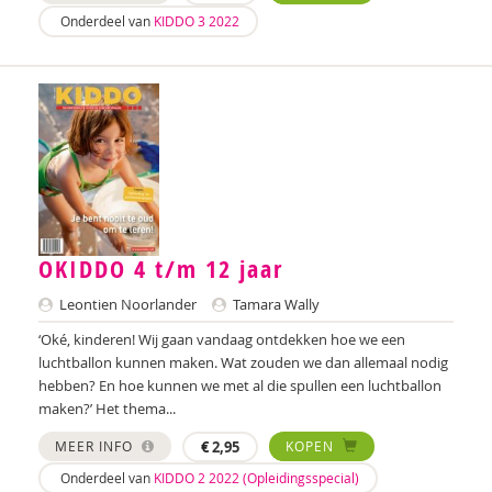
Sebastiaan Baauw
Onderdeel van
KIDDO 3 2022
Anne-Floor Bakker
Carolina Bakker
Ina Bakker
Pieter Paul Bakker
Marielle Balledux
OKIDDO 4 t/m 12 jaar
Miriam Barendregt
Leontien Noorlander
Tamara Wally
Ana del Barrio Saiz
‘Oké, kinderen! Wij gaan vandaag ontdekken hoe we een
Rina Bartels
luchtballon kunnen maken. Wat zouden we dan allemaal nodig
hebben? En hoe kunnen we met al die spullen een luchtballon
Zeina Bassa
maken?’ Het thema...
Daniëlla Bastin
MEER INFO
€
2,95
KOPEN
Onderdeel van
KIDDO 2 2022 (Opleidingsspecial)
Henriet Bathoorn