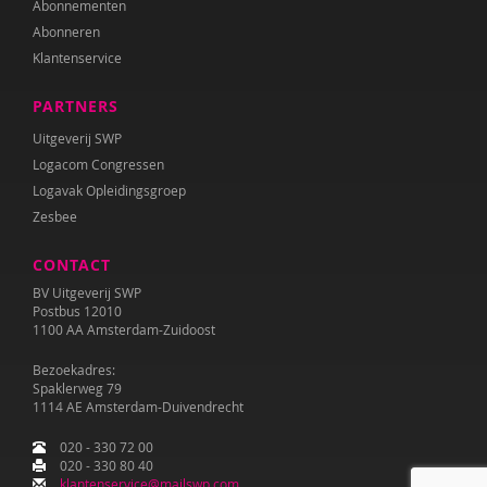
Abonnementen
Roxanna Camfferman
Abonneren
Theo Cappon
Klantenservice
Fanny Cattenstart
PARTNERS
Uitgeverij SWP
Margriet Chorus
Logacom Congressen
Renilde Claesen
Logavak Opleidingsgroep
Zesbee
Lieve Claeys
CONTACT
Diederik De Clercq
BV Uitgeverij SWP
Postbus 12010
Mariëlle Cloin
1100 AA Amsterdam-Zuidoost
Wilmie Colbers
Bezoekadres:
Spaklerweg 79
Cristina Colonnesi
1114 AE Amsterdam-Duivendrecht
020 - 330 72 00
Tom Compaijen
020 - 330 80 40
klantenservice@mailswp.com