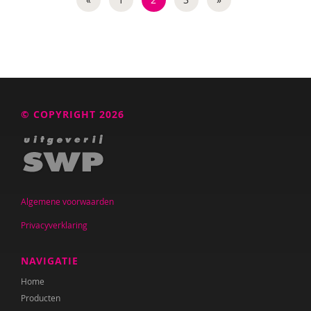
Jorn de Bruin
Katrien Brys
Ed Buitenhek
Wouter Bulckaert
© COPYRIGHT 2026
Ingrid Bunnik
Sophie Burgers-Van Loon
Jeanet Bus
Algemene voorwaarden
Marianne Busser
Privacyverklaring
Bob Buyse
NAVIGATIE
Johnny van Cadsand
Home
Nathalie Camacho
Producten