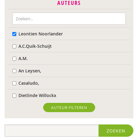
AUTEURS
Leontien Noorlander
A.C.Quik-Schuijt
A.M.
An Leysen,
Casaludo,
Dietlinde Willockx
Landelijk Kenniscentrum LVB
AUTEUR FILTEREN
Respect Foundation
ZOEKEN
Sardes