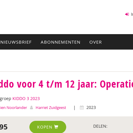
I
NIEUWSBRIEF
ABONNEMENTEN
OVER
ddo voor 4 t/m 12 jaar: Operati
tgroep
KIDDO 3 2023
|
2023
ien Noorlander
Harriet Zuidgeest
95
DELEN:
KOPEN