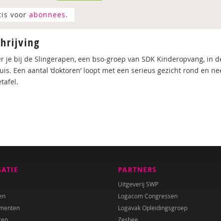
tis voor
abonnees.
hrijving
 je bij de Slingerapen, een bso-groep van SDK Kinderopvang, in de
uis. Een aantal ‘doktoren’ loopt met een serieus gezicht rond en ne
tafel.
GATIE
PARTNERS
Uitgeverij SWP
en
Logacom Congressen
menten
Logavak Opleidingsgroep
ren
Zesbee