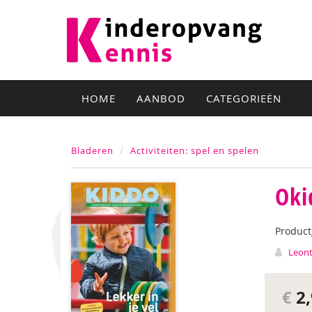
HOME
AANBOD
CATEGORIEËN
Bladeren
Activiteiten: spel en spelen
Oki
Produc
Leont
€
2,