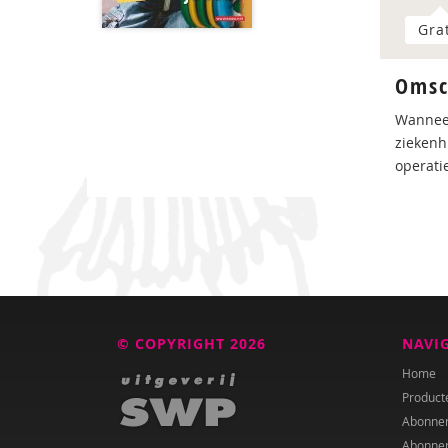
Gra
Omsc
Wanneer
ziekenh
operatie
© COPYRIGHT 2026
NAVI
Home
Product
Abonne
Abonne