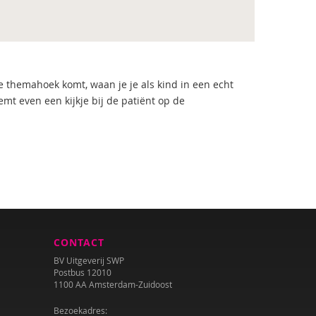
 themahoek komt, waan je je als kind in een echt
emt even een kijkje bij de patiënt op de
CONTACT
BV Uitgeverij SWP
Postbus 12010
1100 AA Amsterdam-Zuidoost
Bezoekadres: