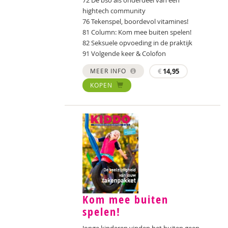
72 De bso als onderdeel van een
hightech community
76 Tekenspel, boordevol vitamines!
81 Column: Kom mee buiten spelen!
82 Seksuele opvoeding in de praktijk
91 Volgende keer & Colofon
MEER INFO
€
14,95
KOPEN
Kom mee buiten
spelen!
Jonge kinderen vinden het buiten geen