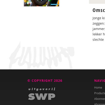
Omsc
Jonge k
zeggen: 
jammer,
lekker 
slechte 
© COPYRIGHT 2026
NAVI
Home
Product
Abonne
Abonne