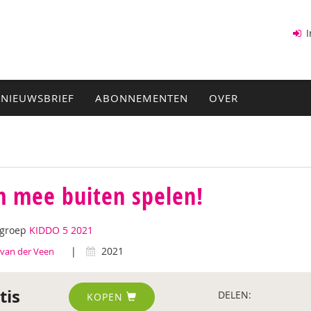
I
NIEUWSBRIEF
ABONNEMENTEN
OVER
 mee buiten spelen!
tgroep
KIDDO 5 2021
|
2021
van der Veen
tis
DELEN:
KOPEN