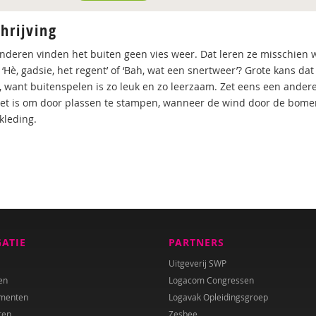
hrijving
inderen vinden het buiten geen vies weer. Dat leren ze misschien w
‘Hè, gadsie, het regent’ of ‘Bah, wat een snertweer’? Grote kans da
 want buitenspelen is zo leuk en zo leerzaam. Zet eens een andere 
het is om door plassen te stampen, wanneer de wind door de bomen 
kleding.
GATIE
PARTNERS
Uitgeverij SWP
en
Logacom Congressen
menten
Logavak Opleidingsgroep
ren
Zesbee