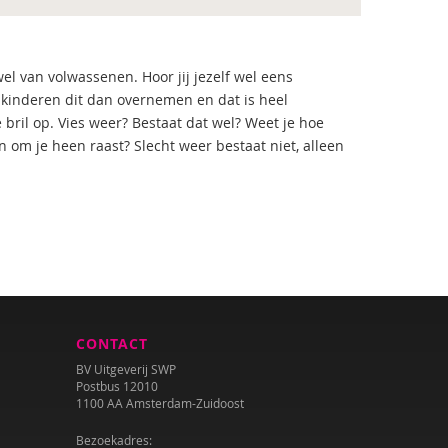
el van volwassenen. Hoor jij jezelf wel eens
t kinderen dit dan overnemen en dat is heel
bril op. Vies weer? Bestaat dat wel? Weet je hoe
om je heen raast? Slecht weer bestaat niet, alleen
CONTACT
BV Uitgeverij SWP
Postbus 12010
1100 AA Amsterdam-Zuidoost
Bezoekadres: