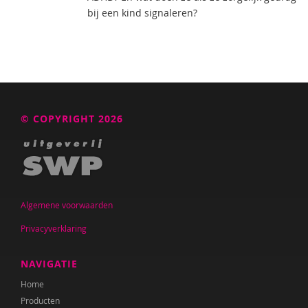
bij een kind signaleren?
© COPYRIGHT 2026
Algemene voorwaarden
Privacyverklaring
NAVIGATIE
Home
Producten