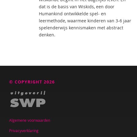
dat is de basis van Wiskids, een door
Humankind ontwikkelde spel- en
leermethode, waarmee kinderen van 3-6 jaar
spelenderwijs kennismaken met abstract
denken.
© COPYRIGHT 2026
Algemene voorwaarden
Privacyverklaring