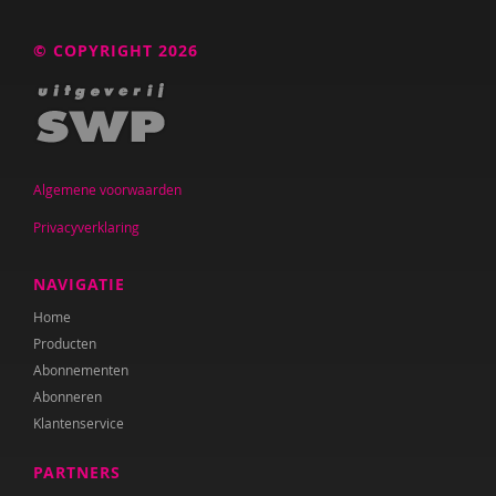
Katrien Brys
© COPYRIGHT 2026
Ed Buitenhek
Wouter Bulckaert
Ingrid Bunnik
Algemene voorwaarden
Sophie Burgers-Van Loon
Privacyverklaring
Jeanet Bus
NAVIGATIE
Marianne Busser
Home
Bob Buyse
Producten
Abonnementen
Johnny van Cadsand
Abonneren
Nathalie Camacho
Klantenservice
Roxanna Camfferman
PARTNERS