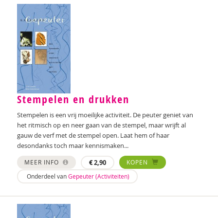
Annerieke Boland
Arjan Bolt
Lilian van der Bolt
Denise Bontje
Wendy Bontje
Stempelen en drukken
Ester van den Boog
Stempelen is een vrij moeilijke activiteit. De peuter geniet van
Marianne Boogaard
het ritmisch op en neer gaan van de stempel, maar wrijft al
gauw de verf met de stempel open. Laat hem of haar
Sandra Boogert
desondanks toch maar kennismaken...
Chantal Booi
MEER INFO
€
2,90
KOPEN
Onderdeel van
Gepeuter (Activiteiten)
Marije Boonstra
Martine Borgdorff