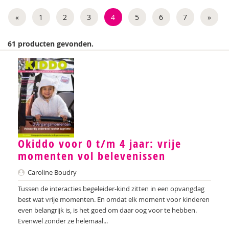
Weija Steffens
«
1
2
3
4
5
6
7
»
Mireille Aarts
61 producten gevonden.
Brenda Abrahamse-Van Beek
Marijke Adema
Ilse Aerden
Pauline van Aken
Evelyn Akkermans
Okiddo voor 0 t/m 4 jaar: vrije
momenten vol belevenissen
Robbert Almekinders
Caroline Boudry
Teatske Altenburg
Tussen de interacties begeleider-kind zitten in een opvangdag
Creative Learning and Play
best wat vrije momenten. En omdat elk moment voor kinderen
even belangrijk is, is het goed om daar oog voor te hebben.
Iris Andriessen
Evenwel zonder ze helemaal...