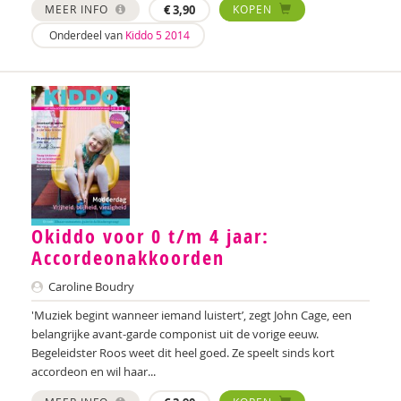
Sebastiaan Baauw
MEER INFO
€
3,90
KOPEN
Onderdeel van
Kiddo 5 2014
Anne-Floor Bakker
Carolina Bakker
Ina Bakker
Pieter Paul Bakker
Marielle Balledux
Miriam Barendregt
Okiddo voor 0 t/m 4 jaar:
Accordeonakkoorden
Ana del Barrio Saiz
Caroline Boudry
Rina Bartels
'Muziek begint wanneer iemand luistert’, zegt John Cage, een
Zeina Bassa
belangrijke avant-garde componist uit de vorige eeuw.
Begeleidster Roos weet dit heel goed. Ze speelt sinds kort
Daniëlla Bastin
accordeon en wil haar...
Henriet Bathoorn