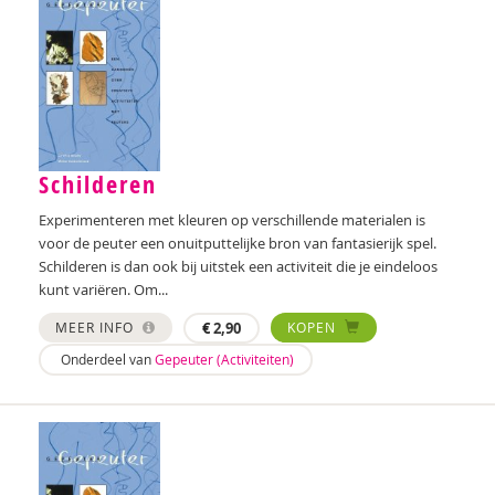
Rhodé van den Born
Anne Bos
Wanda Bosbaan
Betty Bosgoed
Schilderen
Martin Bosma
Experimenteren met kleuren op verschillende materialen is
Sanne Bosmans
voor de peuter een onuitputtelijke bron van fantasierijk spel.
Schilderen is dan ook bij uitstek een activiteit die je eindeloos
Lidwien Boudens
kunt variëren. Om...
Shirine Bousaid
MEER INFO
€
2,90
KOPEN
P.W. Bouwhuijzen
Onderdeel van
Gepeuter (Activiteiten)
Marieke van Boven
Joanna Brands
Iris Brandsteder