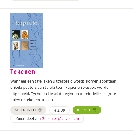
Anne Bijsterbosch
Joyce Blauwhoff
Geraldien Blokland
Robbert Blokland
Theo Blom
Esther Blondelle
Tekenen
Mascha Boelaars
Wanneer een tafellaken uitgespreid wordt, komen spontaan
enkele peuters aan tafel zitten. Papier en wasco’s worden
Marieke Boelhouwer
uitgedeeld. Tycho en Lieselot beginnen onmiddellijk in grote
halen te tekenen. In een...
Wendy Boesveld
MEER INFO
€
2,90
KOPEN
Eveline Bogers
Onderdeel van
Gepeuter (Activiteiten)
Jolien Boksebeld