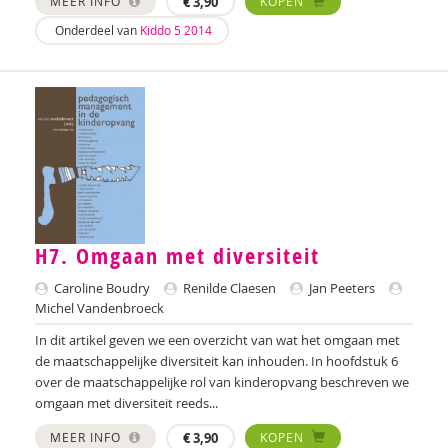
MEER INFO
€
3,90
KOPEN
Onderdeel van
Kiddo 5 2014
Laura Batstra
Rebecca Beck
Anke van Beckhoven
Celeste Bekkering
Joop Berding
Kim van den Berg
H7. Omgaan met diversiteit
Maria Hetty van den Berg
Caroline Boudry
Renilde Claesen
Jan Peeters
Michel Vandenbroeck
Nicolette van den Berg
In dit artikel geven we een overzicht van wat het omgaan met
Remco van den Berg
de maatschappelijke diversiteit kan inhouden. In hoofdstuk 6
over de maatschappelijke rol van kinderopvang beschreven we
Tonny van den Berg
omgaan met diversiteit reeds...
Willeke van den Berg-Meijerhoven
MEER INFO
€
3,90
KOPEN