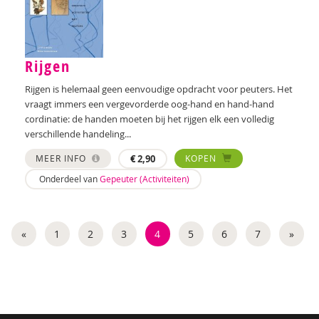
Martine Broekhuizen
Daphne Broer
Rijgen
Marik Broere
Rijgen is helemaal geen eenvoudige opdracht voor peuters. Het
vraagt immers een vergevorderde oog-hand en hand-hand
Miranda Bron
cordinatie: de handen moeten bij het rijgen elk een volledig
verschillende handeling...
Lola Brouwer
MEER INFO
€
2,90
KOPEN
Helma Brouwers
Onderdeel van
Gepeuter (Activiteiten)
Ymke de Bruijn
Marieke Bruil
«
1
2
3
4
5
6
7
»
Arie de Bruin
Astrid de Bruin
Jorn de Bruin