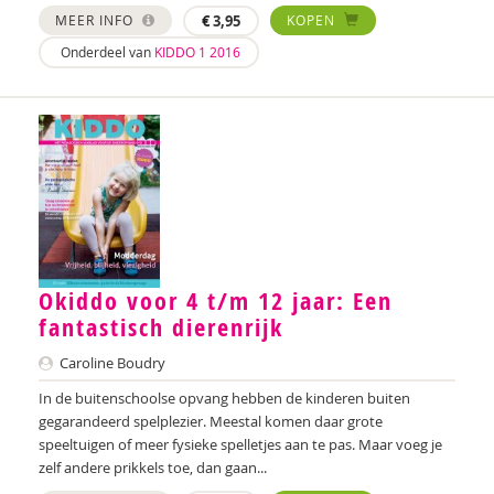
Nilay Ardjosemito
MEER INFO
€
3,95
KOPEN
Onderdeel van
KIDDO 1 2016
Nishaan Ardjosemito
Siela Ardjosemito-Jethoe
René Arends
Chantal Ariens
Silke van Arum
Nicole van Asten
Okiddo voor 4 t/m 12 jaar: Een
fantastisch dierenrijk
Diverse auteurs
Caroline Boudry
Roli Ayutsede
In de buitenschoolse opvang hebben de kinderen buiten
Rosalie Baan
gegarandeerd spelplezier. Meestal komen daar grote
speeltuigen of meer fysieke spelletjes aan te pas. Maar voeg je
Ben Baarda
zelf andere prikkels toe, dan gaan...