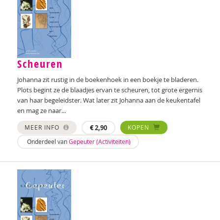
Karin Brandt
Dirk Brants
Merel Breedeveld
Scheuren
Aniek Breevoort
Johanna zit rustig in de boekenhoek in een boekje te bladeren.
Plots begint ze de blaadjes ervan te scheuren, tot grote ergernis
Marion Breg
van haar begeleidster. Wat later zit Johanna aan de keukentafel
en mag ze naar...
Tessa Brik
MEER INFO
€
2,90
KOPEN
Jan Pieter Brinkman
Onderdeel van
Gepeuter (Activiteiten)
Amber Broek
Maryse Broek
Kees Broekhof
Herman Broekhuizen