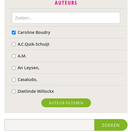
AUTEURS
Caroline Boudry
A.C.Quik-Schuijt
A.M.
An Leysen,
Casaludo,
Dietlinde Willockx
Landelijk Kenniscentrum LVB
AUTEUR FILTEREN
Respect Foundation
ZOEKEN
Sardes