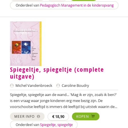
Onderdeel van
Pedagogisch Management in de kinderopvang
Annelies Bergmans
Bram Berkhout
Louise Berkhout
Brenda Berns
Tony Bertram
Brenda Best
Spiegeltje, spiegeltje (complete
uitgave)
Annemiek van Beurden
Michel Vandenbroeck
Caroline Boudry
Annemiek Beurden, van
Spiegeltje, spiegeltje aan de wand... 'Mag ik er zijn, zoals ik ben?'
Saskia van Beveren
is een vraag waar jonge kinderen erg mee bezig zijn. De
voorschoolse leeftijd is immers dé leeftijd bij uitstek waarin de...
Saskia Beverloo
MEER INFO
€
18,90
KOPEN
Iva Bicanic
Onderdeel van
Spiegeltje, spiegeltje