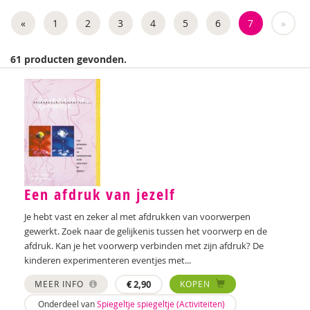
Weija Steffens
«
1
2
3
4
5
6
7
»
Mireille Aarts
61 producten gevonden.
Brenda Abrahamse-Van Beek
Marijke Adema
Ilse Aerden
Pauline van Aken
Evelyn Akkermans
Een afdruk van jezelf
Robbert Almekinders
Je hebt vast en zeker al met afdrukken van voorwerpen
gewerkt. Zoek naar de gelijkenis tussen het voorwerp en de
Teatske Altenburg
afdruk. Kan je het voorwerp verbinden met zijn afdruk? De
kinderen experimenteren eventjes met...
Creative Learning and Play
MEER INFO
€
2,90
KOPEN
Iris Andriessen
Onderdeel van
Spiegeltje spiegeltje (Activiteiten)