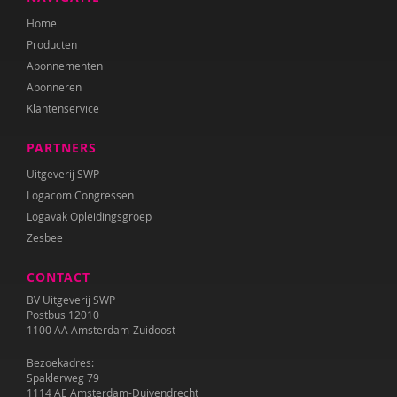
Sebastiaan Baauw
Home
Anne-Floor Bakker
Producten
Abonnementen
Carolina Bakker
Abonneren
Klantenservice
Ina Bakker
Pieter Paul Bakker
PARTNERS
Uitgeverij SWP
Marielle Balledux
Logacom Congressen
Miriam Barendregt
Logavak Opleidingsgroep
Zesbee
Ana del Barrio Saiz
CONTACT
Rina Bartels
BV Uitgeverij SWP
Postbus 12010
Zeina Bassa
1100 AA Amsterdam-Zuidoost
Daniëlla Bastin
Bezoekadres:
Spaklerweg 79
1114 AE Amsterdam-Duivendrecht
Henriet Bathoorn