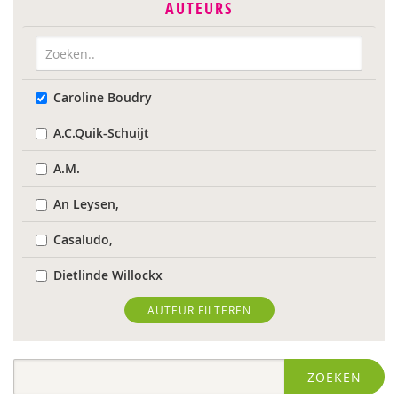
AUTEURS
Caroline Boudry
A.C.Quik-Schuijt
A.M.
An Leysen,
Casaludo,
Dietlinde Willockx
Landelijk Kenniscentrum LVB
AUTEUR FILTEREN
Respect Foundation
ZOEKEN
Sardes