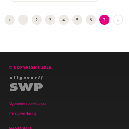
Nilay Ardjosemito
Nishaan Ardjosemito
«
1
2
3
4
5
6
7
»
Siela Ardjosemito-Jethoe
René Arends
Chantal Ariens
Silke van Arum
© COPYRIGHT 2026
Nicole van Asten
Diverse auteurs
Roli Ayutsede
Algemene voorwaarden
Rosalie Baan
Privacyverklaring
Ben Baarda
NAVIGATIE