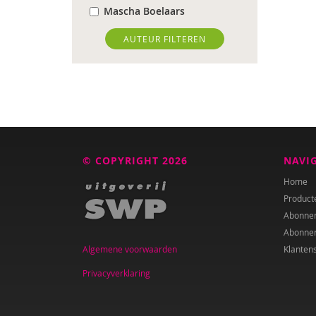
Mascha Boelaars
Wendy Boesveld
AUTEUR FILTEREN
Jan Pieter Brinkman
Jorn de Bruin
Ed Buitenhek
Wouter Bulckaert
© COPYRIGHT 2026
NAVI
Johnny van Cadsand
Home
Product
M.A. Dijks
Abonne
Abonne
Marieke Effting
Algemene voorwaarden
Klanten
Loïs Eijgenraam
Privacyverklaring
Christel Eijkholt