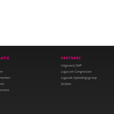
GATIE
PARTNERS
Uitgeverij SWP
en
Logacom Congressen
menten
Logavak Opleidingsgroep
ren
Zesbee
service