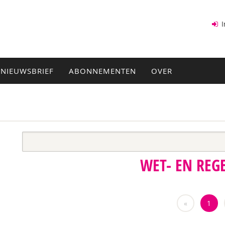
I
NIEUWSBRIEF
ABONNEMENTEN
OVER
WET- EN REG
«
1