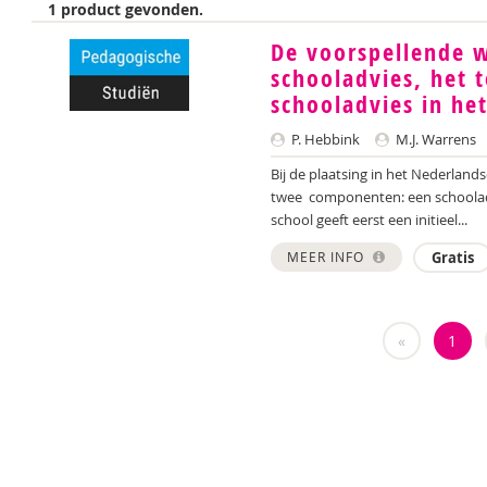
1 product gevonden.
De voorspellende w
schooladvies, het t
schooladvies in he
P. Hebbink
M.J. Warrens
Bij de plaatsing in het Nederlan
twee componenten: een schooladv
school geeft eerst een initieel...
MEER INFO
Gratis
«
1