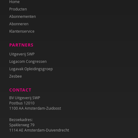
Home
Juul Klarenbeek
Producten
Katrien van Laere
Abonnementen
Abonneren
Lien Van Laere
Klantenservice
Liesbeth Lambert
PARTNERS
Irma Land
Uitgeverij SWP
Logacom Congressen
Leontien Noorlander
Logavak Opleidingsgroep
Zesbee
Mandy Pijl
CONTACT
Elke van Riel
BV Uitgeverij SWP
Ellen Rutgeerts
Postbus 12010
1100 AA Amsterdam-Zuidoost
Wilma Schepers
Bezoekadres:
Spaklerweg 79
Pauline Slot
1114 AE Amsterdam-Duivendrecht