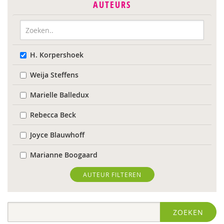
AUTEURS
H. Korpershoek
Weija Steffens
Marielle Balledux
Rebecca Beck
Joyce Blauwhoff
Marianne Boogaard
Rhodé van den Born
AUTEUR FILTEREN
Caroline Boudry
ZOEKEN
Marik Broere