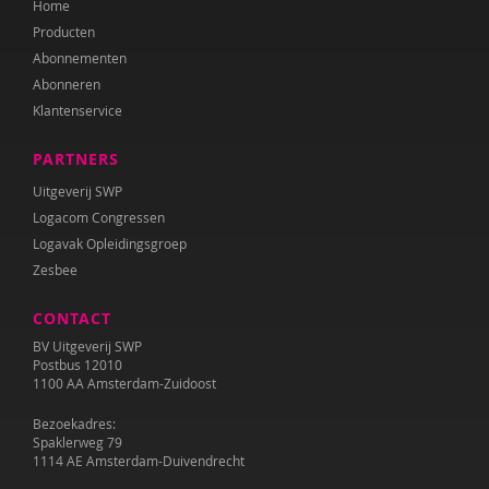
Home
Dawn Huebner
Producten
Corina Hulsman
Abonnementen
Abonneren
Sherita Jager
Klantenservice
Barbara Janssen
PARTNERS
Francine Jellesma
Uitgeverij SWP
Logacom Congressen
IJsbrand Jepma
Logavak Opleidingsgroep
Zesbee
Lisanne Jilink
CONTACT
Tilly de Jong
BV Uitgeverij SWP
Annelies Karelse
Postbus 12010
1100 AA Amsterdam-Zuidoost
José Koning
Bezoekadres:
Spaklerweg 79
Hilde Krajenbrink
1114 AE Amsterdam-Duivendrecht