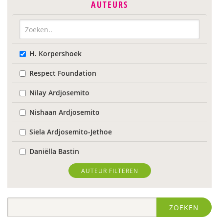
AUTEURS
H. Korpershoek
Respect Foundation
Nilay Ardjosemito
Nishaan Ardjosemito
Siela Ardjosemito-Jethoe
Daniëlla Bastin
Joyce Blauwhoff
AUTEUR FILTEREN
Robbert Blokland
ZOEKEN
Denise Bontje