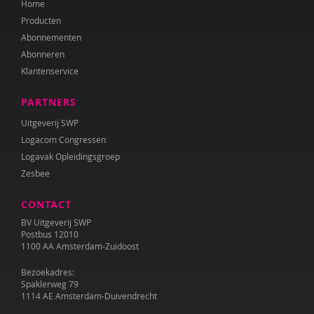
Home
Geert-Jan Stams
Producten
Frea Swets-Gronert
Abonnementen
Abonneren
Louis Tavecchio
Klantenservice
Aart Verschuur
PARTNERS
Peter de Wit
Uitgeverij SWP
Logacom Congressen
Logavak Opleidingsgroep
Zesbee
CONTACT
BV Uitgeverij SWP
Postbus 12010
1100 AA Amsterdam-Zuidoost
Bezoekadres:
Spaklerweg 79
1114 AE Amsterdam-Duivendrecht