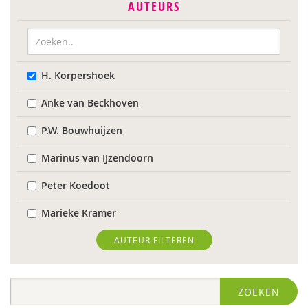
AUTEURS
H. Korpershoek
Anke van Beckhoven
P.W. Bouwhuijzen
Marinus van IJzendoorn
Peter Koedoot
Marieke Kramer
Wietse de Lege
AUTEUR FILTEREN
Maarten van der Linde
ZOEKEN
Rob Luckerhof