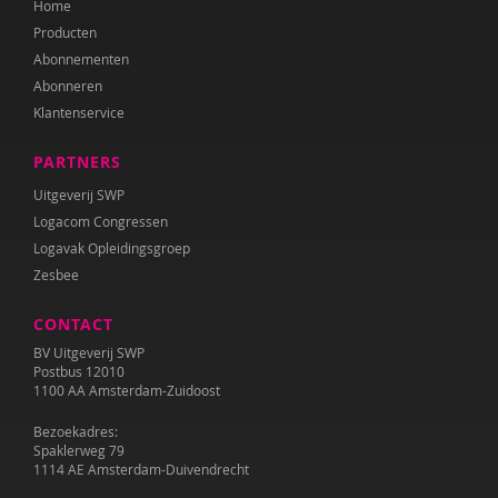
Home
Katrien Brys
Producten
Ed Buitenhek
Abonnementen
Abonneren
Wouter Bulckaert
Klantenservice
Marjolijn Distelbrink
PARTNERS
Leen Dom
Uitgeverij SWP
Logacom Congressen
Edith van Eck
Logavak Opleidingsgroep
Zesbee
Sonja Ehlers
CONTACT
Tirtsa Ehrlich
BV Uitgeverij SWP
Belinda Fallaux
Postbus 12010
1100 AA Amsterdam-Zuidoost
Naomi Geens
Bezoekadres:
Spaklerweg 79
Naomie Geens
1114 AE Amsterdam-Duivendrecht