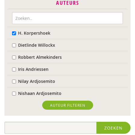
AUTEURS
H. Korpershoek
Dietlinde Willockx
Robbert Almekinders
Iris Andriessen
Nilay Ardjosemito
Nishaan Ardjosemito
Siela Ardjosemito-Jethoe
AUTEUR FILTEREN
Nicole van Asten
ZOEKEN
Ina Bakker