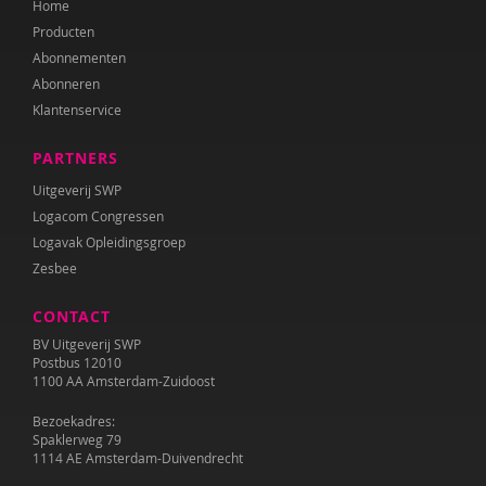
Home
Zeina Bassa
Producten
Laura Batstra
Abonnementen
Abonneren
Rebecca Beck
Klantenservice
Maria Hetty van den Berg
PARTNERS
Remco van den Berg
Uitgeverij SWP
Logacom Congressen
Brenda Berns
Logavak Opleidingsgroep
Zesbee
Annemiek van Beurden
CONTACT
Anne Bijsterbosch
BV Uitgeverij SWP
Joyce Blauwhoff
Postbus 12010
1100 AA Amsterdam-Zuidoost
Mascha Boelaars
Bezoekadres:
Spaklerweg 79
Marieke Boelhouwer
1114 AE Amsterdam-Duivendrecht