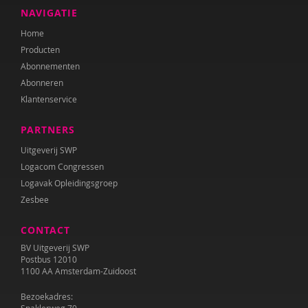
Maarten van der Linden
NAVIGATIE
Home
Marga van der Linden
Producten
Sarah Loopmans
Abonnementen
Abonneren
Michiel Meekels
Klantenservice
Mirjam Meeuwissen
PARTNERS
Sandra van der Mespel
Uitgeverij SWP
Logacom Congressen
Christy Pach
Logavak Opleidingsgroep
Zesbee
Thea Schäfer
CONTACT
Lida Schepers
BV Uitgeverij SWP
Wilma Schepers
Postbus 12010
1100 AA Amsterdam-Zuidoost
Nima Sharmahd
Bezoekadres: