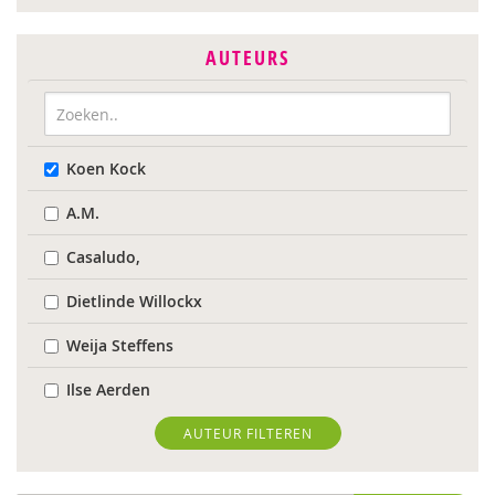
AUTEURS
Koen Kock
A.M.
Casaludo,
Dietlinde Willockx
Weija Steffens
Ilse Aerden
Pauline van Aken
AUTEUR FILTEREN
Evelyn Akkermans