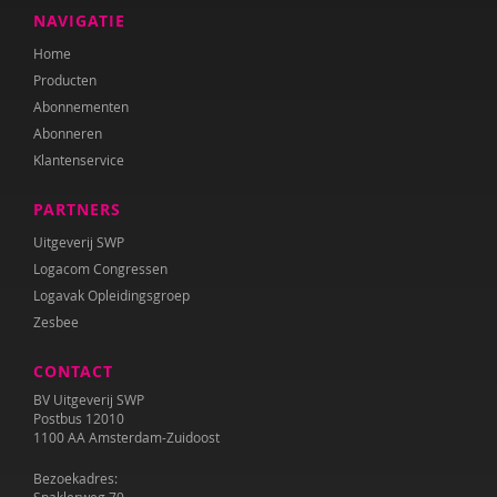
Anne Bijsterbosch
NAVIGATIE
Home
Joyce Blauwhoff
Producten
Mascha Boelaars
Abonnementen
Abonneren
Annerieke Boland
Klantenservice
Lilian van der Bolt
PARTNERS
Marianne Boogaard
Uitgeverij SWP
Logacom Congressen
Caroline Boudry
Logavak Opleidingsgroep
Zesbee
Iris Brandsteder
CONTACT
Kees Broekhof
BV Uitgeverij SWP
Miranda Bron
Postbus 12010
1100 AA Amsterdam-Zuidoost
Helma Brouwers
Bezoekadres: