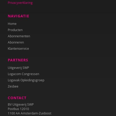
Privacyverklaring
Dominique Grotenhuis
Anneke Guis
NAVIGATIE
Home
Janneke Hagenaar
Producten
Noëlle Haitsma
Abonnementen
Abonneren
Audrey van den Ham
Klantenservice
Nicole Handels
PARTNERS
Anne Mijke van Harten
Uitgeverij SWP
Logacom Congressen
Barbara Hermsen
Logavak Opleidingsgroep
Zesbee
E. Hoekstra
CONTACT
Laura Hoogcarspel
BV Uitgeverij SWP
Laura Hovenkamp
Postbus 12010
1100 AA Amsterdam-Zuidoost