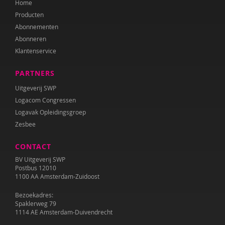
Home
Annet Weterings
Producten
Iris Wierdsma
Abonnementen
Abonneren
Merel van der Wouden
Klantenservice
PARTNERS
Uitgeverij SWP
Logacom Congressen
Logavak Opleidingsgroep
Zesbee
CONTACT
BV Uitgeverij SWP
Postbus 12010
1100 AA Amsterdam-Zuidoost
Bezoekadres:
Spaklerweg 79
1114 AE Amsterdam-Duivendrecht