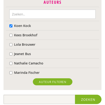
AUTEURS
Koen Kock
Kees Broekhof
Lola Brouwer
Jeanet Bus
Nathalie Camacho
Marinda Fischer
Sieneke Goorhuis-Brouwer
AUTEUR FILTEREN
Jolien Hesselberth
ZOEKEN
IJsbrand Jepma