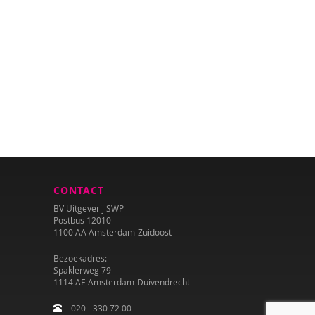
CONTACT
BV Uitgeverij SWP
Postbus 12010
1100 AA Amsterdam-Zuidoost
Bezoekadres:
Spaklerweg 79
1114 AE Amsterdam-Duivendrecht
020 - 330 72 00