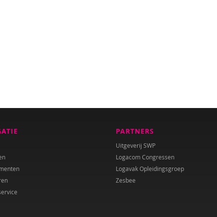
GATIE
PARTNERS
Uitgeverij SWP
en
Logacom Congressen
menten
Logavak Opleidingsgroep
ren
Zesbee
service