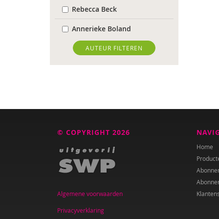
Rebecca Beck
Annerieke Boland
Wendy Bontje
AUTEUR FILTEREN
Wanda Bosbaan
Caroline Boudry
Marion Breg
Tessa Brik
© COPYRIGHT 2026
NAVI
Ed Buitenhek
Home
Product
Wouter Bulckaert
Abonne
Abonne
Ingrid Bunnik
Algemene voorwaarden
Klanten
Roxanna Camfferman
Privacyverklaring