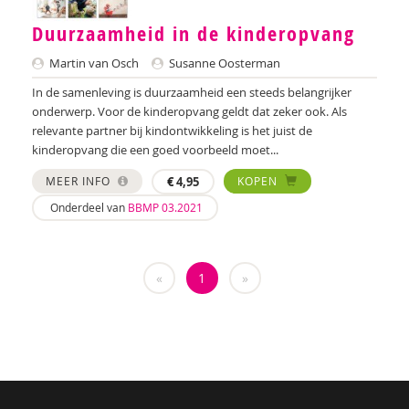
Ana del Barrio Saiz
Duurzaamheid in de kinderopvang
Rina Bartels
Martin van Osch
Susanne Oosterman
Daniëlla Bastin
In de samenleving is duurzaamheid een steeds belangrijker
onderwerp. Voor de kinderopvang geldt dat zeker ook. Als
Henriet Bathoorn
relevante partner bij kindontwikkeling is het juist de
kinderopvang die een goed voorbeeld moet...
Laura Batstra
MEER INFO
€
4,95
KOPEN
Rebecca Beck
Onderdeel van
BBMP 03.2021
Celeste Bekkering
Kim van den Berg
«
1
»
Maria Hetty van den Berg
Nicolette van den Berg
Remco van den Berg