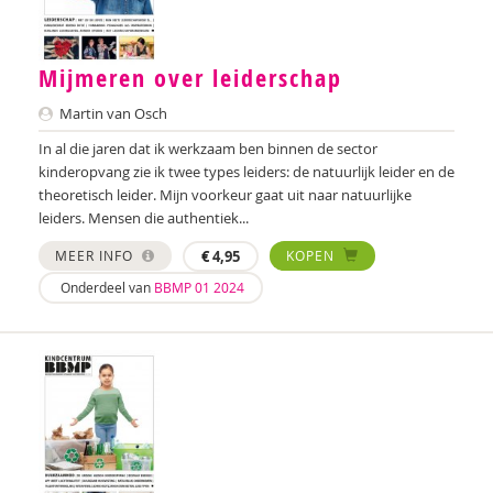
Iris Andriessen
Nilay Ardjosemito
Mijmeren over leiderschap
Martin van Osch
Nishaan Ardjosemito
In al die jaren dat ik werkzaam ben binnen de sector
Siela Ardjosemito-Jethoe
kinderopvang zie ik twee types leiders: de natuurlijk leider en de
theoretisch leider. Mijn voorkeur gaat uit naar natuurlijke
Nicole van Asten
leiders. Mensen die authentiek...
Diverse auteurs
MEER INFO
€
4,95
KOPEN
Onderdeel van
BBMP 01 2024
Roli Ayutsede
Ben Baarda
Anne-Floor Bakker
Carolina Bakker
Miriam Barendregt