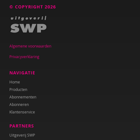
Tonny van den Berg
© COPYRIGHT 2026
Willeke van den Berg-Meijerhoven
Bram Berkhout
Louise Berkhout
Algemene voorwaarden
Brenda Berns
Privacyverklaring
Tony Bertram
NAVIGATIE
Brenda Best
Home
Producten
Annemiek van Beurden
Abonnementen
Saskia van Beveren
Abonneren
Klantenservice
Saskia Beverloo
PARTNERS
Iva Bicanic
Uitgeverij SWP