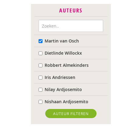
AUTEURS
Martin van Osch
Dietlinde Willockx
Robbert Almekinders
Iris Andriessen
Nilay Ardjosemito
Nishaan Ardjosemito
Siela Ardjosemito-Jethoe
AUTEUR FILTEREN
Nicole van Asten