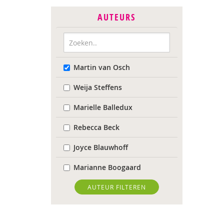
AUTEURS
Martin van Osch
Weija Steffens
Marielle Balledux
Rebecca Beck
Joyce Blauwhoff
Marianne Boogaard
Rhodé van den Born
AUTEUR FILTEREN
Caroline Boudry