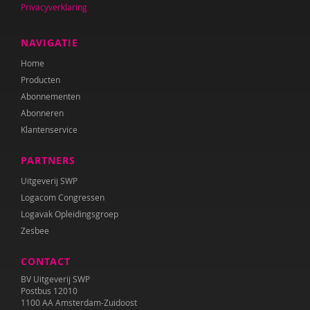
Privacyverklaring
Dominique Grotenhuis
Anneke Guis
NAVIGATIE
Home
Janneke Hagenaar
Producten
Noëlle Haitsma
Abonnementen
Abonneren
Audrey van den Ham
Klantenservice
Nicole Handels
PARTNERS
Anne Mijke van Harten
Uitgeverij SWP
Logacom Congressen
Barbara Hermsen
Logavak Opleidingsgroep
Zesbee
E. Hoekstra
CONTACT
Laura Hoogcarspel
BV Uitgeverij SWP
Laura Hovenkamp
Postbus 12010
1100 AA Amsterdam-Zuidoost