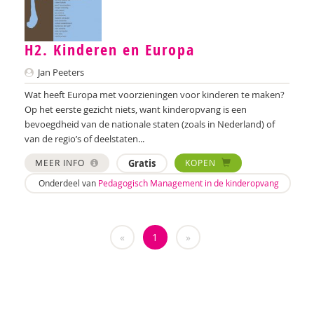
Joyce Blauwhoff
Robbert Blokland
H2. Kinderen en Europa
Theo Blom
Jan Peeters
Wendy Boesveld
Wat heeft Europa met voorzieningen voor kinderen te maken?
Op het eerste gezicht niets, want kinderopvang is een
Eveline Bogers
bevoegdheid van de nationale staten (zoals in Nederland) of
van de regio’s of deelstaten...
Annerieke Boland
MEER INFO
Gratis
KOPEN
Lilian van der Bolt
Onderdeel van
Pedagogisch Management in de kinderopvang
Denise Bontje
Wendy Bontje
«
1
»
Ester van den Boog
Marianne Boogaard
Sandra Boogert