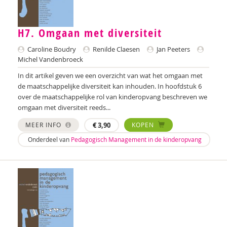
Ana del Barrio Saiz
Rina Bartels
H7. Omgaan met diversiteit
Daniëlla Bastin
Caroline Boudry
Renilde Claesen
Jan Peeters
Michel Vandenbroeck
Henriet Bathoorn
In dit artikel geven we een overzicht van wat het omgaan met
de maatschappelijke diversiteit kan inhouden. In hoofdstuk 6
Laura Batstra
over de maatschappelijke rol van kinderopvang beschreven we
omgaan met diversiteit reeds...
Rebecca Beck
MEER INFO
€
3,90
KOPEN
Celeste Bekkering
Onderdeel van
Pedagogisch Management in de kinderopvang
Kim van den Berg
Maria Hetty van den Berg
Nicolette van den Berg
Remco van den Berg