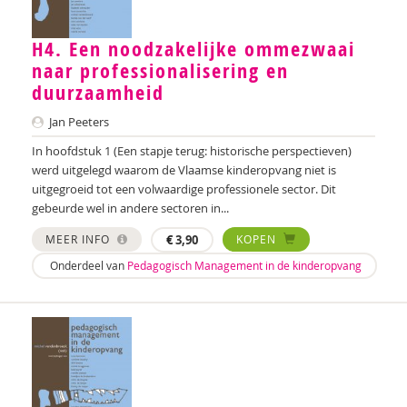
Tonny van den Berg
H4. Een noodzakelijke ommezwaai
Willeke van den Berg-Meijerhoven
naar professionalisering en
Bram Berkhout
duurzaamheid
Louise Berkhout
Jan Peeters
In hoofdstuk 1 (Een stapje terug: historische perspectieven)
Brenda Berns
werd uitgelegd waarom de Vlaamse kinderopvang niet is
uitgegroeid tot een volwaardige professionele sector. Dit
Tony Bertram
gebeurde wel in andere sectoren in...
Brenda Best
MEER INFO
€
3,90
KOPEN
Annemiek van Beurden
Onderdeel van
Pedagogisch Management in de kinderopvang
Saskia van Beveren
Saskia Beverloo
Iva Bicanic