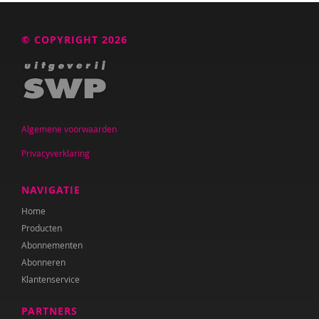
Marije Boonstra
© COPYRIGHT 2026
Rhodé van den Born
Anne Bos
Wanda Bosbaan
Algemene voorwaarden
Betty Bosgoed
Privacyverklaring
Lidwien Boudens
NAVIGATIE
Caroline Boudry
Home
Marieke van Boven
Producten
Abonnementen
Joanna Brands
Abonneren
Klantenservice
Iris Brandsteder
Karin Brandt
PARTNERS