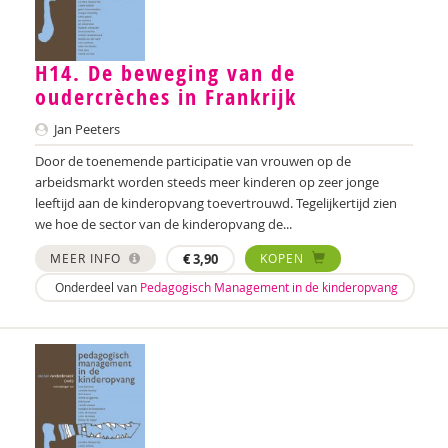
Iris Andriessen
Nilay Ardjosemito
H14. De beweging van de
oudercrèches in Frankrijk
Nishaan Ardjosemito
Jan Peeters
Siela Ardjosemito-Jethoe
Door de toenemende participatie van vrouwen op de
arbeidsmarkt worden steeds meer kinderen op zeer jonge
Nicole van Asten
leeftijd aan de kinderopvang toevertrouwd. Tegelijkertijd zien
we hoe de sector van de kinderopvang de...
Diverse auteurs
MEER INFO
€
3,90
KOPEN
Roli Ayutsede
Onderdeel van
Pedagogisch Management in de kinderopvang
Ben Baarda
Anne-Floor Bakker
Carolina Bakker
Miriam Barendregt