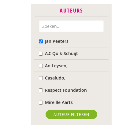
AUTEURS
Jan Peeters
A.C.Quik-Schuijt
An Leysen,
Casaludo,
Respect Foundation
Mireille Aarts
Marijke Adema
AUTEUR FILTEREN
Ilse Aerden