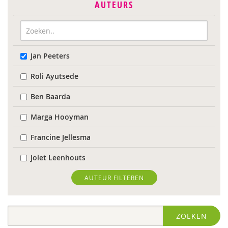
AUTEURS
Jan Peeters
Roli Ayutsede
Ben Baarda
Marga Hooyman
Francine Jellesma
Jolet Leenhouts
Karin van der Meulen
AUTEUR FILTEREN
Sabine Plemper
ZOEKEN
Suzanne Wardenaar