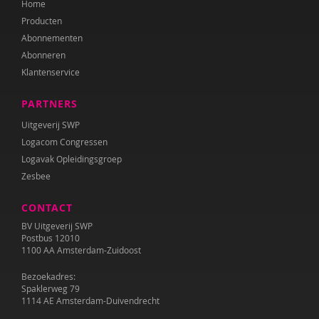
Home
Diana Turkenburg-de Haan
Producten
Wesley Verboom
Abonnementen
Abonneren
Wouter Verhage
Klantenservice
Tineke Vlaming
PARTNERS
Tamara Wally
Uitgeverij SWP
Logacom Congressen
Hermien Wiechers
Logavak Opleidingsgroep
Zesbee
CONTACT
BV Uitgeverij SWP
Postbus 12010
1100 AA Amsterdam-Zuidoost
Bezoekadres:
Spaklerweg 79
1114 AE Amsterdam-Duivendrecht