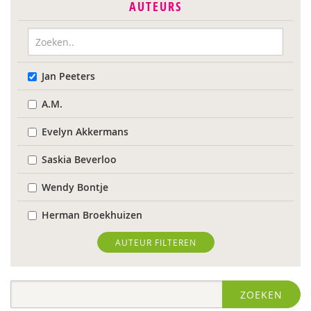
AUTEURS
Jan Peeters
A.M.
Evelyn Akkermans
Saskia Beverloo
Wendy Bontje
Herman Broekhuizen
Marianne Busser
AUTEUR FILTEREN
Marja van Delden
ZOEKEN
Wieteke van Dort