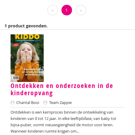
Weija Steffens
«
1
»
Mireille Aarts
1 product gevonden.
Brenda Abrahamse-Van Beek
Marijke Adema
Ilse Aerden
Pauline van Aken
Evelyn Akkermans
Ontdekken en onderzoeken in de
Robbert Almekinders
kinderopvang
Chantal Booi
Team Zappie
Teatske Altenburg
Ontdekken is een kernproces binnen de ontwikkeling van
Creative Learning and Play
kinderen van 0 tot 12 jaar. In elke leeftijdsfase, van baby tot
bijna-puber, vormt nieuwsgierigheid de motor voor leren.
Iris Andriessen
Wanneer kinderen ruimte krijgen om...