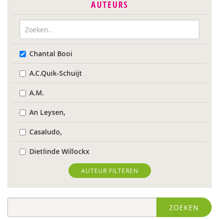
AUTEURS
Chantal Booi
A.C.Quik-Schuijt
A.M.
An Leysen,
Casaludo,
Dietlinde Willockx
Landelijk Kenniscentrum LVB
AUTEUR FILTEREN
Respect Foundation
ZOEKEN
Sardes