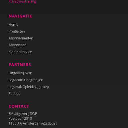
Privacyverklaring
Sebastiaan Baauw
Anne-Floor Bakker
NAVIGATIE
Carolina Bakker
Home
Producten
Ina Bakker
Abonnementen
Abonneren
Pieter Paul Bakker
Klantenservice
Marielle Balledux
PARTNERS
Miriam Barendregt
Uitgeverij SWP
Logacom Congressen
Ana del Barrio Saiz
Logavak Opleidingsgroep
Rina Bartels
Zesbee
Zeina Bassa
CONTACT
BV Uitgeverij SWP
Daniëlla Bastin
Postbus 12010
1100 AA Amsterdam-Zuidoost
Henriet Bathoorn