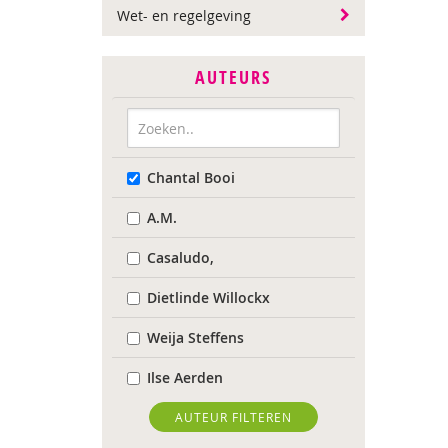
Wet- en regelgeving
AUTEURS
Chantal Booi
A.M.
Casaludo,
Dietlinde Willockx
Weija Steffens
Ilse Aerden
Pauline van Aken
AUTEUR FILTEREN