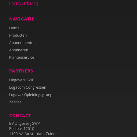
Privacyverklaring
Dominique Grotenhuis
Anneke Guis
NAVIGATIE
Home
Janneke Hagenaar
Producten
Noëlle Haitsma
Abonnementen
Abonneren
Audrey van den Ham
Klantenservice
Nicole Handels
PARTNERS
Anne Mijke van Harten
Uitgeverij SWP
Logacom Congressen
Barbara Hermsen
Logavak Opleidingsgroep
Zesbee
E. Hoekstra
CONTACT
Laura Hoogcarspel
BV Uitgeverij SWP
Laura Hovenkamp
Postbus 12010
1100 AA Amsterdam-Zuidoost