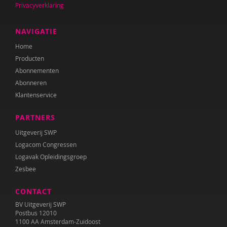
Privacyverklaring
Ester van den Boog
Caroline Boudry
NAVIGATIE
Home
Shirine Bousaid
Producten
Miranda Bron
Abonnementen
Abonneren
Helma Brouwers
Klantenservice
Marieke Bruil
PARTNERS
Arie de Bruin
Uitgeverij SWP
Logacom Congressen
Ed Buitenhek
Logavak Opleidingsgroep
Zesbee
Wouter Bulckaert
CONTACT
Theo Cappon
BV Uitgeverij SWP
Lieve Claeys
Postbus 12010
1100 AA Amsterdam-Zuidoost