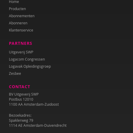
Home
Audrey van den Ham
Producten
Simon Hay
Abonnementen
Abonneren
Nienke van Heerde
Klantenservice
Saskia Henderson
PARTNERS
Jolien Hesselberth
Uitgeverij SWP
Logacom Congressen
Josette Hoex
Logavak Opleidingsgroep
Zesbee
Erik Jan de Wilde
CONTACT
Barbara Janssen
BV Uitgeverij SWP
Katie Lee Weille
Postbus 12010
1100 AA Amsterdam-Zuidoost
Paul Leseman
Bezoekadres:
Spaklerweg 79
Myrte van Lonkhuijsen
1114 AE Amsterdam-Duivendrecht