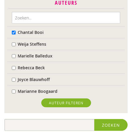
AUTEURS
Chantal Booi
Weija Steffens
Marielle Balledux
Rebecca Beck
Joyce Blauwhoff
Marianne Boogaard
Rhodé van den Born
AUTEUR FILTEREN
Caroline Boudry
ZOEKEN
Marik Broere