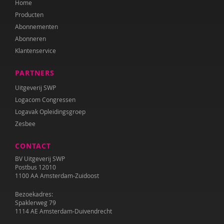
Home
Juul Klarenbeek
Producten
Katrien van Laere
Abonnementen
Abonneren
Lien Van Laere
Klantenservice
Liesbeth Lambert
PARTNERS
Irma Land
Uitgeverij SWP
Logacom Congressen
Leontien Noorlander
Logavak Opleidingsgroep
Zesbee
Mandy Pijl
CONTACT
Elke van Riel
BV Uitgeverij SWP
Ellen Rutgeerts
Postbus 12010
1100 AA Amsterdam-Zuidoost
Wilma Schepers
Bezoekadres:
Spaklerweg 79
Pauline Slot
1114 AE Amsterdam-Duivendrecht