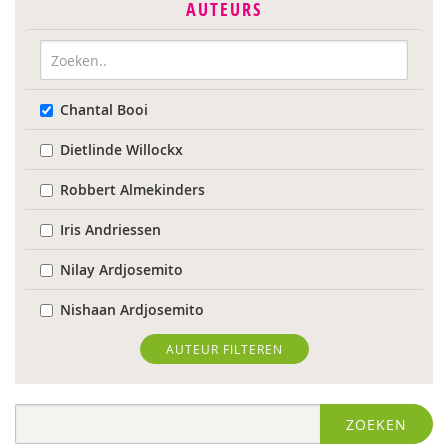
AUTEURS
Chantal Booi
Dietlinde Willockx
Robbert Almekinders
Iris Andriessen
Nilay Ardjosemito
Nishaan Ardjosemito
Siela Ardjosemito-Jethoe
AUTEUR FILTEREN
Nicole van Asten
ZOEKEN
Ina Bakker