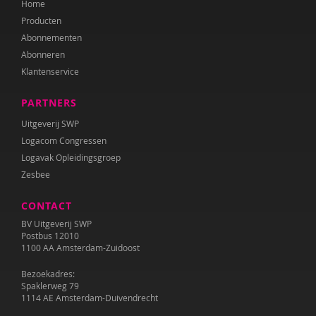
Home
Katrien Brys
Producten
Ed Buitenhek
Abonnementen
Abonneren
Wouter Bulckaert
Klantenservice
Marjolijn Distelbrink
PARTNERS
Leen Dom
Uitgeverij SWP
Logacom Congressen
Edith van Eck
Logavak Opleidingsgroep
Zesbee
Sonja Ehlers
CONTACT
Tirtsa Ehrlich
BV Uitgeverij SWP
Belinda Fallaux
Postbus 12010
1100 AA Amsterdam-Zuidoost
Naomi Geens
Bezoekadres:
Spaklerweg 79
Naomie Geens
1114 AE Amsterdam-Duivendrecht