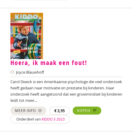
Laura Batstra
Rebecca Beck
Anke van Beckhoven
Celeste Bekkering
Joop Berding
Hoera, ik maak een fout!
Kim van den Berg
Joyce Blauwhoff
Carol Dweck is een Amerikaanse psychologe die veel onderzoek
Maria Hetty van den Berg
heeft gedaan naar motivatie en prestatie bij kinderen. Haar
Nicolette van den Berg
onderzoek heeft aangetoond dat een groeimindset bij kinderen
leidt tot meer...
Remco van den Berg
MEER INFO
€
3,95
KOPEN
Tonny van den Berg
Onderdeel van
KIDDO 3 2023
Willeke van den Berg-Meijerhoven