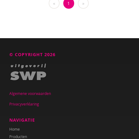
«
1
»
Katrien Brys
Ed Buitenhek
Wouter Bulckaert
Ingrid Bunnik
© COPYRIGHT 2026
Sophie Burgers-Van Loon
Jeanet Bus
Marianne Busser
Bob Buyse
Algemene voorwaarden
Privacyverklaring
Johnny van Cadsand
Nathalie Camacho
NAVIGATIE
Home
Roxanna Camfferman
Producten