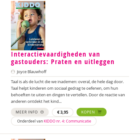
Anne Bijsterbosch
Geraldien Blokland
Robbert Blokland
Theo Blom
Interactievaardigheden van
Esther Blondelle
gastouders: Praten en uitleggen
Mascha Boelaars
Joyce Blauwhoff
Marieke Boelhouwer
Taal is als de lucht die we inademen: overal, de hele dag door.
Taal helpt kinderen om sociaal gedrag te oefenen, om hun
Wendy Boesveld
behoeften te uiten en dingen te vertellen. Door de reactie van
anderen ontdekt het kind...
Eveline Bogers
MEER INFO
€
3,95
KOPEN
Jolien Boksebeld
Onderdeel van
KIDDO nr. 4: Communicatie
Annerieke Boland