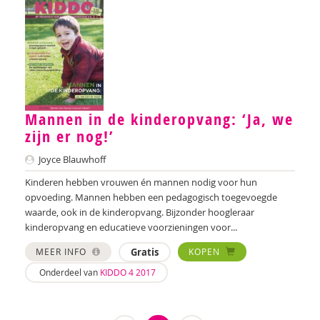
Martine Broekhuizen
Daphne Broer
Marik Broere
Miranda Bron
Mannen in de kinderopvang: ‘Ja, we
zijn er nog!’
Lola Brouwer
Joyce Blauwhoff
Helma Brouwers
Kinderen hebben vrouwen én mannen nodig voor hun
Ymke de Bruijn
opvoeding. Mannen hebben een pedagogisch toegevoegde
waarde, ook in de kinderopvang. Bijzonder hoogleraar
Marieke Bruil
kinderopvang en educatieve voorzieningen voor...
Arie de Bruin
MEER INFO
Gratis
KOPEN
Onderdeel van
KIDDO 4 2017
Astrid de Bruin
Jorn de Bruin