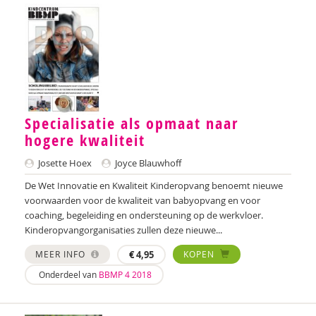
Karin Brandt
Dirk Brants
Merel Breedeveld
Aniek Breevoort
Specialisatie als opmaat naar
hogere kwaliteit
Marion Breg
Josette Hoex
Joyce Blauwhoff
Tessa Brik
De Wet Innovatie en Kwaliteit Kinderopvang benoemt nieuwe
Jan Pieter Brinkman
voorwaarden voor de kwaliteit van babyopvang en voor
coaching, begeleiding en ondersteuning op de werkvloer.
Amber Broek
Kinderopvangorganisaties zullen deze nieuwe...
Maryse Broek
MEER INFO
€
4,95
KOPEN
Onderdeel van
BBMP 4 2018
Kees Broekhof
Herman Broekhuizen