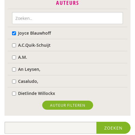
AUTEURS
Joyce Blauwhoff
A.C.Quik-Schuijt
A.M.
An Leysen,
Casaludo,
Dietlinde Willockx
Landelijk Kenniscentrum LVB
AUTEUR FILTEREN
Respect Foundation
ZOEKEN
Sardes