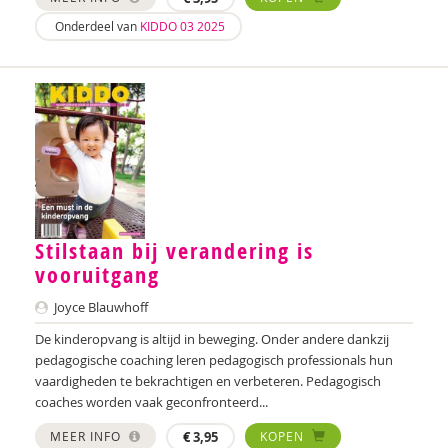
Nilay Ardjosemito
Onderdeel van
KIDDO 03 2025
Nishaan Ardjosemito
Siela Ardjosemito-Jethoe
René Arends
Chantal Ariens
Silke van Arum
Stilstaan bij verandering is
Nicole van Asten
vooruitgang
Diverse auteurs
Joyce Blauwhoff
Roli Ayutsede
De kinderopvang is altijd in beweging. Onder andere dankzij
pedagogische coaching leren pedagogisch professionals hun
Rosalie Baan
vaardigheden te bekrachtigen en verbeteren. Pedagogisch
coaches worden vaak geconfronteerd...
Ben Baarda
MEER INFO
€
3,95
KOPEN