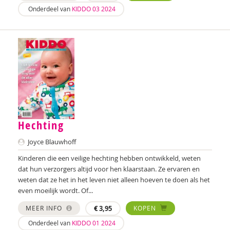
Sebastiaan Baauw
Onderdeel van
KIDDO 03 2024
Anne-Floor Bakker
Carolina Bakker
Ina Bakker
Pieter Paul Bakker
Marielle Balledux
Hechting
Miriam Barendregt
Joyce Blauwhoff
Ana del Barrio Saiz
Kinderen die een veilige hechting hebben ontwikkeld, weten
Rina Bartels
dat hun verzorgers altijd voor hen klaarstaan. Ze ervaren en
weten dat ze het in het leven niet alleen hoeven te doen als het
Zeina Bassa
even moeilijk wordt. Of...
Daniëlla Bastin
MEER INFO
€
3,95
KOPEN
Onderdeel van
KIDDO 01 2024
Henriet Bathoorn