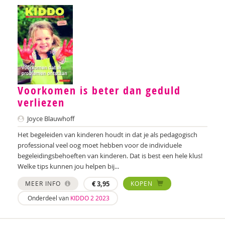
Annelies Bergmans
Bram Berkhout
Louise Berkhout
Brenda Berns
Voorkomen is beter dan geduld
Tony Bertram
verliezen
Brenda Best
Joyce Blauwhoff
Het begeleiden van kinderen houdt in dat je als pedagogisch
Annemiek van Beurden
professional veel oog moet hebben voor de individuele
Annemiek Beurden, van
begeleidingsbehoeften van kinderen. Dat is best een hele klus!
Welke tips kunnen jou helpen bij...
Saskia van Beveren
MEER INFO
€
3,95
KOPEN
Saskia Beverloo
Onderdeel van
KIDDO 2 2023
Iva Bicanic