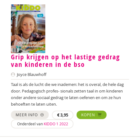
Anne Bos
Wanda Bosbaan
Betty Bosgoed
Martin Bosma
Sanne Bosmans
Grip krijgen op het lastige gedrag
van kinderen in de bso
Lidwien Boudens
Joyce Blauwhoff
Caroline Boudry
Taal is als de lucht die we inademen: het is overal, de hele dag
Shirine Bousaid
door. Pedagogisch profes- sionals zetten taal in om kinderen
onder andere sociaal gedrag te laten oefenen en om ze hun
P.W. Bouwhuijzen
behoeften te laten uiten.
Marieke van Boven
MEER INFO
€
3,95
KOPEN
Onderdeel van
KIDDO 1 2022
Joanna Brands
Iris Brandsteder