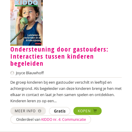
Arjan Bolt
Lilian van der Bolt
Denise Bontje
Wendy Bontje
Ondersteuning door gastouders:
Ester van den Boog
Interacties tussen kinderen
begeleiden
Marianne Boogaard
Joyce Blauwhoff
Sandra Boogert
De groep kinderen bij een gastouder verschilt in leeftijd en
Chantal Booi
achtergrond. Als begeleider van deze kinderen breng je hen met
elkaar in contact en laat je hen samen spelen en ontdekken.
Marije Boonstra
Kinderen leren zo op een...
Martine Borgdorff
MEER INFO
Gratis
KOPEN
Onderdeel van
KIDDO nr. 4: Communicatie
Rhodé van den Born