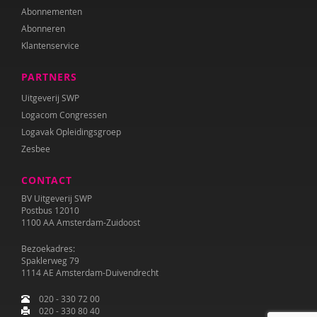
Theo Cappon
Abonnementen
Abonneren
Fanny Cattenstart
Klantenservice
Margriet Chorus
PARTNERS
Renilde Claesen
Uitgeverij SWP
Logacom Congressen
Lieve Claeys
Logavak Opleidingsgroep
Zesbee
Diederik De Clercq
Mariëlle Cloin
CONTACT
BV Uitgeverij SWP
Wilmie Colbers
Postbus 12010
1100 AA Amsterdam-Zuidoost
Cristina Colonnesi
Bezoekadres:
Spaklerweg 79
Tom Compaijen
1114 AE Amsterdam-Duivendrecht
Mirjam Companjen
020 - 330 72 00
020 - 330 80 40