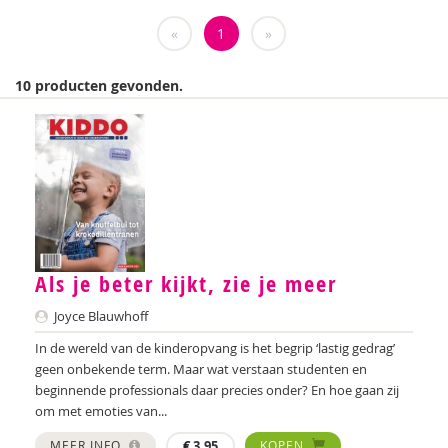
Weija Steffens
«
1
»
Mireille Aarts
10 producten gevonden.
Brenda Abrahamse-Van Beek
Marijke Adema
Ilse Aerden
Pauline van Aken
Evelyn Akkermans
Als je beter kijkt, zie je meer
Robbert Almekinders
Joyce Blauwhoff
Teatske Altenburg
In de wereld van de kinderopvang is het begrip ‘lastig gedrag’
geen onbekende term. Maar wat verstaan studenten en
Creative Learning and Play
beginnende professionals daar precies onder? En hoe gaan zij
om met emoties van...
Iris Andriessen
MEER INFO
€
3,95
KOPEN