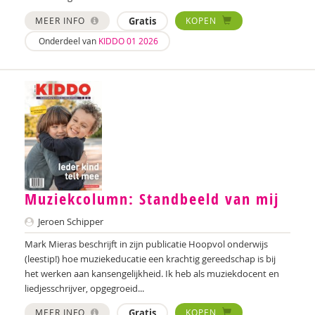
Jolien Boksebeld
MEER INFO
Gratis
KOPEN
Annerieke Boland
Onderdeel van
KIDDO 01 2026
Denise Bontje
Marianne Boogaard
Chantal Booi
Rhodé van den Born
Caroline Boudry
Muziekcolumn: Standbeeld van mij
Karin Brandt
Jeroen Schipper
Maryse Broek
Mark Mieras beschrijft in zijn publicatie Hoopvol onderwijs
Marik Broere
(leestip!) hoe muziekeducatie een krachtig gereedschap is bij
het werken aan kansengelijkheid. Ik heb als muziekdocent en
Lola Brouwer
liedjesschrijver, opgegroeid...
Ed Buitenhek
MEER INFO
Gratis
KOPEN