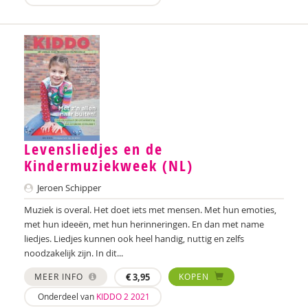
Ashley Cowles
Jessica Crezee
Resi Damhuis
Mireille David
Annika de Haan
Levensliedjes en de
Jan De Mets
Kindermuziekweek (NL)
Bart Declercq
Jeroen Schipper
Muziek is overal. Het doet iets met mensen. Met hun emoties,
Vicky Dellas
met hun ideeën, met hun herinneringen. En dan met name
liedjes. Liedjes kunnen ook heel handig, nuttig en zelfs
Amanda Dietrich
noodzakelijk zijn. In dit...
Kirsten Dijk
MEER INFO
€
3,95
KOPEN
Marjolein van Dijk
Onderdeel van
KIDDO 2 2021