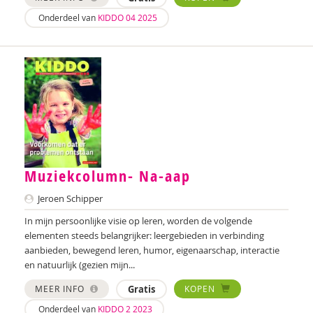
Onderdeel van
KIDDO 04 2025
Wouter Bulckaert
Jeanet Bus
Johnny van Cadsand
Nathalie Camacho
Fanny Cattenstart
Margriet Chorus
Muziekcolumn- Na-aap
Lieve Claeys
Jeroen Schipper
In mijn persoonlijke visie op leren, worden de volgende
Wilmie Colbers
elementen steeds belangrijker: leergebieden in verbinding
Mirjam Companjen
aanbieden, bewegend leren, humor, eigenaarschap, interactie
en natuurlijk (gezien mijn...
Leony Coppens
MEER INFO
Gratis
KOPEN
Ietje Corman
Onderdeel van
KIDDO 2 2023