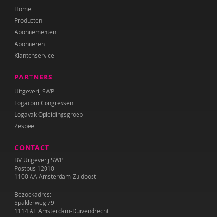
Corina Elzenaar
Home
Producten
Belinda Fallaux
Abonnementen
Abonneren
Paula Fikkert
Klantenservice
Marinda Fischer
PARTNERS
Ruben Fukkink
Uitgeverij SWP
Marjolein van der Gaag
Logacom Congressen
Logavak Opleidingsgroep
Eline Geschiere
Zesbee
Edith Geurts
CONTACT
BV Uitgeverij SWP
Jill Goeman
Postbus 12010
1100 AA Amsterdam-Zuidoost
Nathalie van Grinsven
Bezoekadres:
Marieke Groenewold
Spaklerweg 79
1114 AE Amsterdam-Duivendrecht