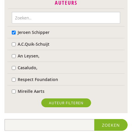
AUTEURS
Jeroen Schipper
A.C.Quik-Schuijt
An Leysen,
Casaludo,
Respect Foundation
Mireille Aarts
Marijke Adema
AUTEUR FILTEREN
Ilse Aerden
ZOEKEN
Robbert Almekinders