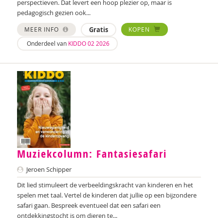
perspectieven. Dat levert een hoop plezier op, maar is
Zeina Bassa
pedagogisch gezien ook...
Laura Batstra
MEER INFO
Gratis
KOPEN
Onderdeel van
KIDDO 02 2026
Rebecca Beck
Maria Hetty van den Berg
Remco van den Berg
Brenda Berns
Annemiek van Beurden
Anne Bijsterbosch
Muziekcolumn: Fantasiesafari
Joyce Blauwhoff
Jeroen Schipper
Mascha Boelaars
Dit lied stimuleert de verbeeldingskracht van kinderen en het
spelen met taal. Vertel de kinderen dat jullie op een bijzondere
Marieke Boelhouwer
safari gaan. Bespreek eventueel dat een safari een
ontdekkingstocht is om dieren te...