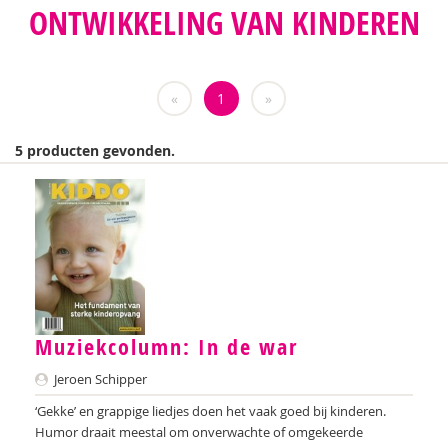
ONTWIKKELING VAN KINDEREN
Teatske Altenburg
Nilay Ardjosemito
«
1
»
Nishaan Ardjosemito
Siela Ardjosemito-Jethoe
5 producten gevonden.
Chantal Ariens
Nicole van Asten
Diverse auteurs
Anne-Floor Bakker
Miriam Barendregt
Muziekcolumn: In de war
Jeroen Schipper
Ana del Barrio Saiz
‘Gekke’ en grappige liedjes doen het vaak goed bij kinderen.
Rina Bartels
Humor draait meestal om onverwachte of omgekeerde