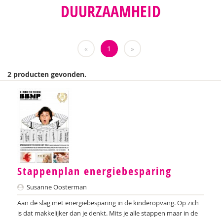
DUURZAAMHEID
Esther Putter
Ilse Raasing
«
1
»
Romy Schneider
Martin van Osch
2 producten gevonden.
Aart Verschuur
Ferdie van de Winkel
Stappenplan energiebesparing
Susanne Oosterman
Aan de slag met energiebesparing in de kinderopvang. Op zich
is dat makkelijker dan je denkt. Mits je alle stappen maar in de