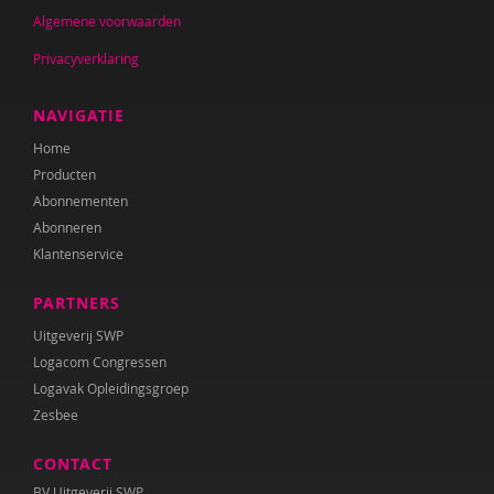
Algemene voorwaarden
Johan Gelderloos
Privacyverklaring
Sharon Gesthuizen
Simon Hay
NAVIGATIE
Home
P. Hebbink
Producten
Josette Hoex
Abonnementen
Abonneren
Onno Hoorn
Klantenservice
Bidan Hu
PARTNERS
Yvonne Huisman
Uitgeverij SWP
Logacom Congressen
Barbara Janssen
Logavak Opleidingsgroep
Zesbee
IJsbrand Jepma
CONTACT
Maria Jongsma
BV Uitgeverij SWP