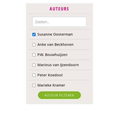
AUTEURS
Susanne Oosterman
Anke van Beckhoven
P.W. Bouwhuijzen
Marinus van IJzendoorn
Peter Koedoot
Marieke Kramer
Wietse de Lege
AUTEUR FILTEREN
Maarten van der Linde