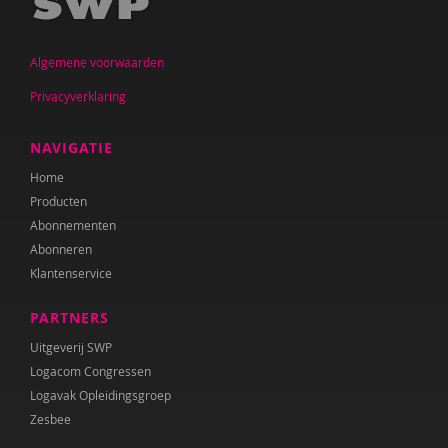
Jan De Mets
Algemene voorwaarden
Vicky Dellas
Privacyverklaring
A. van Dinther-Erkens
Angela van Dinther-Erkens
NAVIGATIE
Home
Nanne van Doorn
Producten
Wieteke van Dort
Abonnementen
Abonneren
Lonneke van Elburg
Klantenservice
Denise Enthoven
PARTNERS
Belinda Fallaux
Uitgeverij SWP
Logacom Congressen
Paula Fikkert
Logavak Opleidingsgroep
Zesbee
Yolanda Geleynse