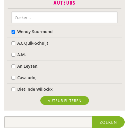
AUTEURS
Wendy Suurmond
A.C.Quik-Schuijt
A.M.
An Leysen,
Casaludo,
Dietlinde Willockx
Landelijk Kenniscentrum LVB
AUTEUR FILTEREN
Respect Foundation
ZOEKEN
Sardes