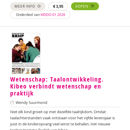
Nilay Ardjosemito
MEER INFO
€
3,95
KOPEN
Onderdeel van
KIDDO 01 2026
Nishaan Ardjosemito
Siela Ardjosemito-Jethoe
René Arends
Chantal Ariens
Silke van Arum
Nicole van Asten
Wetenschap: Taalontwikkeling.
Kibeo verbindt wetenschap en
Diverse auteurs
praktijk
Roli Ayutsede
Wendy Suurmond
Rosalie Baan
Niet elk kind groeit op met dezelfde taalrijkdom. Omdat
taalachterstanden vaak ontstaan voor het vijfde levensjaar is
Ben Baarda
juist in de kinderopvang veel winst te behalen. Het nieuwe