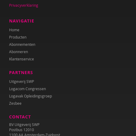
Privacyverklaring
Laura Batstra
NAVIGATIE
Rebecca Beck
Home
Anke van Beckhoven
Producten
Abonnementen
Celeste Bekkering
Abonneren
Klantenservice
Joop Berding
Kim van den Berg
PARTNERS
Uitgeverij SWP
Maria Hetty van den Berg
Logacom Congressen
Nicolette van den Berg
Logavak Opleidingsgroep
Zesbee
Remco van den Berg
CONTACT
Tonny van den Berg
BV Uitgeverij SWP
Postbus 12010
Willeke van den Berg-Meijerhoven
1100 AA Amsterdam-Zuidoost