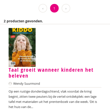
Weija Steffens
«
1
»
Mireille Aarts
2 producten gevonden.
Brenda Abrahamse-Van Beek
Marijke Adema
Ilse Aerden
Pauline van Aken
Evelyn Akkermans
Taal groeit wanneer kinderen het
Robbert Almekinders
beleven
Wendy Suurmond
Teatske Altenburg
Op een rustige donderdagochtend, vlak voordat de kring
Creative Learning and Play
begint, zitten twee peuters bij de vertel-ontdekplek: een lage
tafel met materialen uit het prentenboek van die week. ‘Dit is
Iris Andriessen
het huis van de...