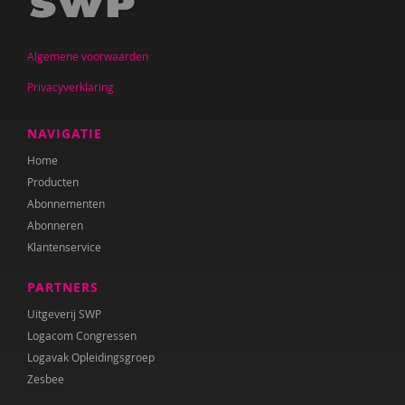
Jan De Mets
Algemene voorwaarden
Vicky Dellas
Privacyverklaring
A. van Dinther-Erkens
Angela van Dinther-Erkens
NAVIGATIE
Home
Nanne van Doorn
Producten
Wieteke van Dort
Abonnementen
Abonneren
Lonneke van Elburg
Klantenservice
Denise Enthoven
PARTNERS
Belinda Fallaux
Uitgeverij SWP
Logacom Congressen
Paula Fikkert
Logavak Opleidingsgroep
Zesbee
Yolanda Geleynse