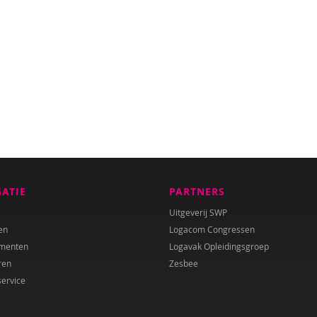
GATIE
PARTNERS
Uitgeverij SWP
en
Logacom Congressen
menten
Logavak Opleidingsgroep
ren
Zesbee
service