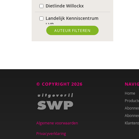
Dietlinde Willockx
Landelijk Kenniscentrum
LVB
AUTEUR FILTEREN
Sardes
Weija Steffens
Mireille Aarts
Brenda Abrahamse-Van
Beek
© COPYRIGHT 2026
NAVI
Marijke Adema
Home
Product
Ilse Aerden
Abonne
Abonne
Pauline van Aken
Algemene voorwaarden
Klanten
Evelyn Akkermans
Privacyverklaring