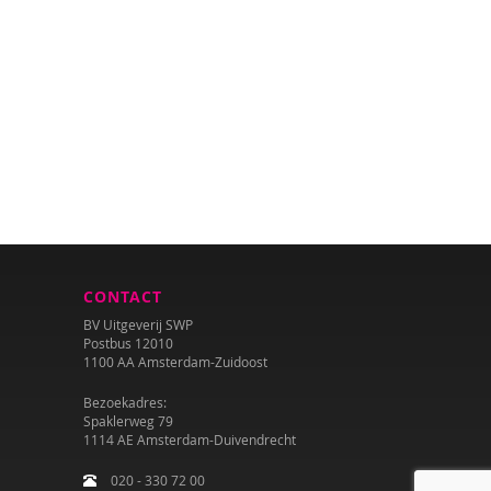
CONTACT
BV Uitgeverij SWP
Postbus 12010
1100 AA Amsterdam-Zuidoost
Bezoekadres:
Spaklerweg 79
1114 AE Amsterdam-Duivendrecht
020 - 330 72 00