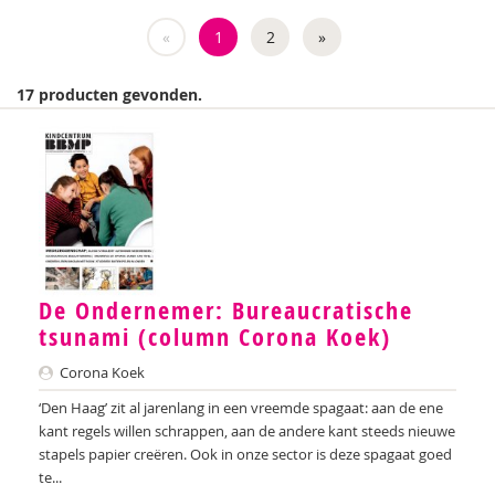
Weija Steffens
«
1
2
»
Mireille Aarts
17 producten gevonden.
Brenda Abrahamse-Van Beek
Marijke Adema
Ilse Aerden
Pauline van Aken
Evelyn Akkermans
De Ondernemer: Bureaucratische
tsunami (column Corona Koek)
Robbert Almekinders
Corona Koek
Teatske Altenburg
‘Den Haag’ zit al jarenlang in een vreemde spagaat: aan de ene
Creative Learning and Play
kant regels willen schrappen, aan de andere kant steeds nieuwe
stapels papier creëren. Ook in onze sector is deze spagaat goed
Iris Andriessen
te...