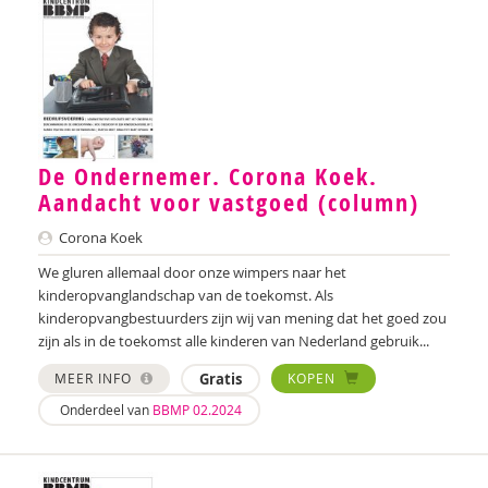
Iris Brandsteder
Karin Brandt
Dirk Brants
De Ondernemer. Corona Koek.
Merel Breedeveld
Aandacht voor vastgoed (column)
Aniek Breevoort
Corona Koek
Marion Breg
We gluren allemaal door onze wimpers naar het
kinderopvanglandschap van de toekomst. Als
Tessa Brik
kinderopvangbestuurders zijn wij van mening dat het goed zou
zijn als in de toekomst alle kinderen van Nederland gebruik...
Jan Pieter Brinkman
MEER INFO
Gratis
KOPEN
Amber Broek
Onderdeel van
BBMP 02.2024
Maryse Broek
Kees Broekhof