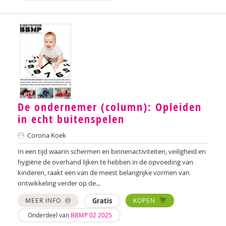
Anne Bijsterbosch
Joyce Blauwhoff
Geraldien Blokland
Robbert Blokland
Theo Blom
De ondernemer (column): Opleiden
Esther Blondelle
in echt buitenspelen
Mascha Boelaars
Corona Koek
In een tijd waarin schermen en binnenactiviteiten, veiligheid en
Marieke Boelhouwer
hygiëne de overhand lijken te hebben in de opvoeding van
Wendy Boesveld
kinderen, raakt een van de meest belangrijke vormen van
ontwikkeling verder op de...
Eveline Bogers
MEER INFO
Gratis
KOPEN
Jolien Boksebeld
Onderdeel van
BBMP 02 2025