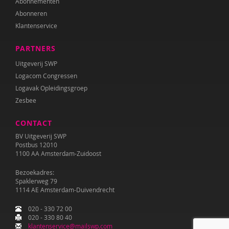
Abonnementen
Roxanna Camfferman
Abonneren
Klantenservice
Theo Cappon
Fanny Cattenstart
PARTNERS
Uitgeverij SWP
Margriet Chorus
Logacom Congressen
Renilde Claesen
Logavak Opleidingsgroep
Zesbee
Lieve Claeys
CONTACT
Diederik De Clercq
BV Uitgeverij SWP
Postbus 12010
Mariëlle Cloin
1100 AA Amsterdam-Zuidoost
Wilmie Colbers
Bezoekadres:
Spaklerweg 79
1114 AE Amsterdam-Duivendrecht
Cristina Colonnesi
020 - 330 72 00
Tom Compaijen
020 - 330 80 40
klantenservice@mailswp.com