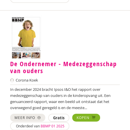
Annelies Bergmans
Bram Berkhout
Louise Berkhout
Brenda Berns
Tony Bertram
De Ondernemer - Medezeggenschap
Brenda Best
van ouders
Annemiek van Beurden
Corona Koek
In december 2024 bracht Ipsos I&O het rapport over
Annemiek Beurden, van
medezeggenschap van ouders in de kinderopvang uit. Een
Saskia van Beveren
genuanceerd rapport, waar een beeld uit ontstaat dat het
overwegend goed geregeld is en de meeste...
Saskia Beverloo
MEER INFO
Gratis
KOPEN
Iva Bicanic
Onderdeel van
BBMP 01 2025