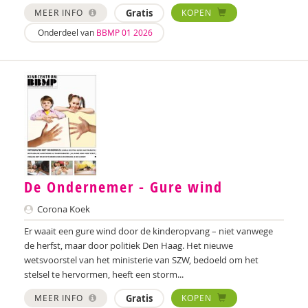
Nilay Ardjosemito
MEER INFO
Gratis
KOPEN
Onderdeel van
BBMP 01 2026
Nishaan Ardjosemito
Siela Ardjosemito-Jethoe
René Arends
Chantal Ariens
Silke van Arum
Nicole van Asten
De Ondernemer - Gure wind
Diverse auteurs
Corona Koek
Roli Ayutsede
Er waait een gure wind door de kinderopvang – niet vanwege
de herfst, maar door politiek Den Haag. Het nieuwe
Rosalie Baan
wetsvoorstel van het ministerie van SZW, bedoeld om het
stelsel te hervormen, heeft een storm...
Ben Baarda
MEER INFO
Gratis
KOPEN