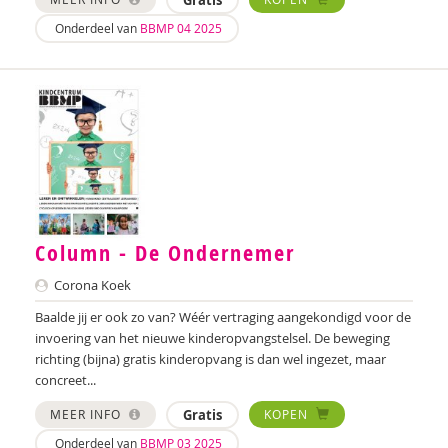
Gratis
Onderdeel van
BBMP 04 2025
Laura Batstra
Rebecca Beck
Anke van Beckhoven
Celeste Bekkering
Joop Berding
Kim van den Berg
Column - De Ondernemer
Maria Hetty van den Berg
Corona Koek
Baalde jij er ook zo van? Wéér vertraging aangekondigd voor de
Nicolette van den Berg
invoering van het nieuwe kinderopvangstelsel. De beweging
Remco van den Berg
richting (bijna) gratis kinderopvang is dan wel ingezet, maar
concreet...
Tonny van den Berg
MEER INFO
Gratis
KOPEN
Willeke van den Berg-Meijerhoven
Onderdeel van
BBMP 03 2025