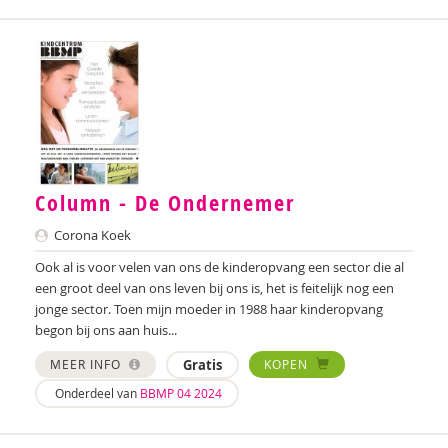
Annerieke Boland
Arjan Bolt
Lilian van der Bolt
Denise Bontje
Wendy Bontje
Column - De Ondernemer
Ester van den Boog
Corona Koek
Marianne Boogaard
Ook al is voor velen van ons de kinderopvang een sector die al
een groot deel van ons leven bij ons is, het is feitelijk nog een
Sandra Boogert
jonge sector. Toen mijn moeder in 1988 haar kinderopvang
begon bij ons aan huis...
Chantal Booi
MEER INFO
Gratis
KOPEN
Marije Boonstra
Onderdeel van
BBMP 04 2024
Martine Borgdorff