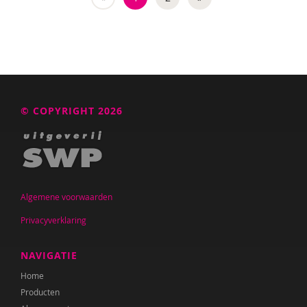
Jorn de Bruin
Katrien Brys
Ed Buitenhek
Wouter Bulckaert
© COPYRIGHT 2026
Ingrid Bunnik
Sophie Burgers-Van Loon
Jeanet Bus
Algemene voorwaarden
Marianne Busser
Privacyverklaring
Bob Buyse
NAVIGATIE
Johnny van Cadsand
Home
Nathalie Camacho
Producten