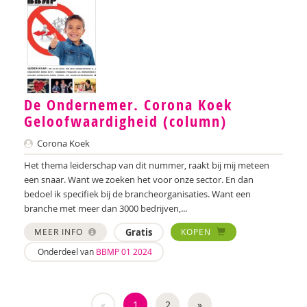
Herman Broekhuizen
Martine Broekhuizen
Daphne Broer
De Ondernemer. Corona Koek
Marik Broere
Geloofwaardigheid (column)
Miranda Bron
Corona Koek
Lola Brouwer
Het thema leiderschap van dit nummer, raakt bij mij meteen
een snaar. Want we zoeken het voor onze sector. En dan
Helma Brouwers
bedoel ik specifiek bij de brancheorganisaties. Want een
branche met meer dan 3000 bedrijven,...
Ymke de Bruijn
MEER INFO
Gratis
KOPEN
Marieke Bruil
Onderdeel van
BBMP 01 2024
Arie de Bruin
Astrid de Bruin
«
1
2
»