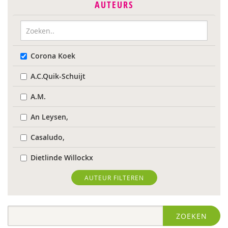
AUTEURS
Corona Koek
A.C.Quik-Schuijt
A.M.
An Leysen,
Casaludo,
Dietlinde Willockx
Landelijk Kenniscentrum LVB
AUTEUR FILTEREN
Respect Foundation
ZOEKEN
Sardes