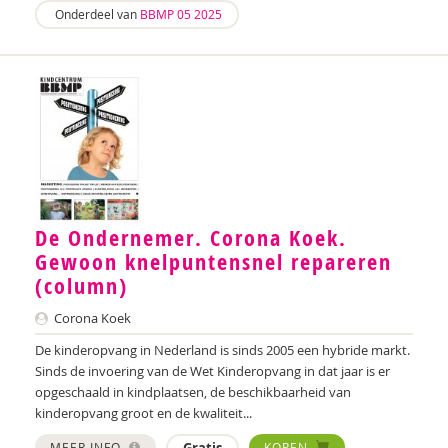
Sebastiaan Baauw
Onderdeel van
BBMP 05 2025
Anne-Floor Bakker
Carolina Bakker
Ina Bakker
Pieter Paul Bakker
Marielle Balledux
De Ondernemer. Corona Koek.
Miriam Barendregt
Gewoon knelpuntensnel repareren
(column)
Ana del Barrio Saiz
Corona Koek
Rina Bartels
De kinderopvang in Nederland is sinds 2005 een hybride markt.
Zeina Bassa
Sinds de invoering van de Wet Kinderopvang in dat jaar is er
opgeschaald in kindplaatsen, de beschikbaarheid van
Daniëlla Bastin
kinderopvang groot en de kwaliteit...
Henriet Bathoorn
MEER INFO
KOPEN