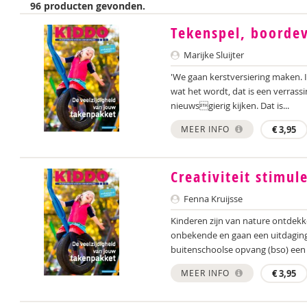
96 producten gevonden.
Tekenspel, boordev
Marijke Sluijter
'We gaan kerstversiering maken. I
wat het wordt, dat is een verras
nieuwsgierig kijken. Dat is...
MEER INFO
€
3,95
Creativiteit stimul
Fenna Kruijsse
Kinderen zijn van nature ontdekk
onbekende en gaan een uitdaging 
buitenschoolse opvang (bso) een 
MEER INFO
€
3,95