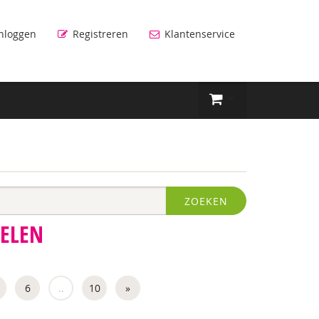
nloggen
Registreren
Klantenservice
ZOEKEN
PELEN
6
..
10
»