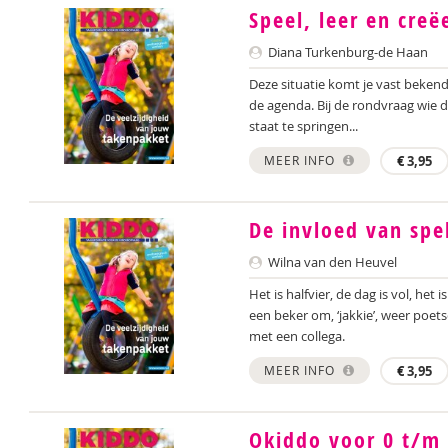
Speel, leer en creë
Diana Turkenburg-de Haan
Deze situatie komt je vast beken
de agenda. Bij de rondvraag wie di
staat te springen...
MEER INFO
€
3,95
De invloed van spe
Wilna van den Heuvel
Het is halfvier, de dag is vol, het 
een beker om, ‘jakkie’, weer poe
met een collega.
MEER INFO
€
3,95
Okiddo voor 0 t/m 