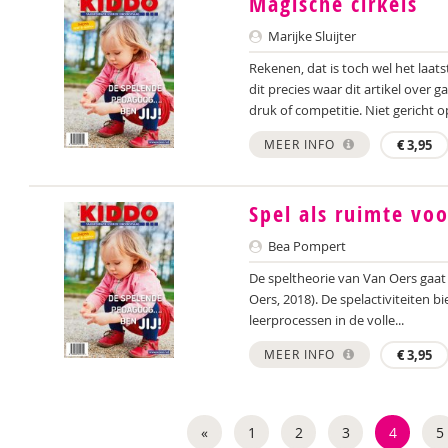
Magische cirkels
Marijke Sluijter
Rekenen, dat is toch wel het laat
dit precies waar dit artikel over 
druk of competitie. Niet gericht op
MEER INFO
€
3,95
Spel als ruimte vo
Bea Pompert
De speltheorie van Van Oers gaat 
Oers, 2018). De spelactiviteiten 
leerprocessen in de volle...
MEER INFO
€
3,95
«
1
2
3
4
5