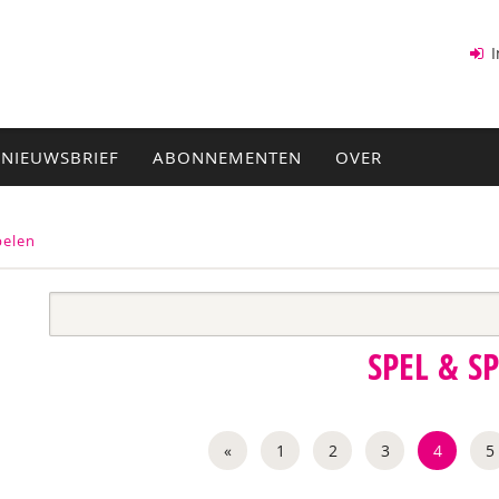
I
NIEUWSBRIEF
ABONNEMENTEN
OVER
pelen
SPEL & S
«
1
2
3
4
5