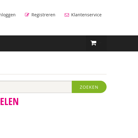
nloggen
Registreren
Klantenservice
ZOEKEN
PELEN