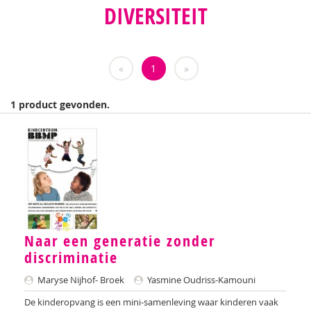
DIVERSITEIT
Cudi Gölpinar
Stephanie Gross
«
1
»
Dorian de Haan
Froukje Hoobroeckx
1 product gevonden.
Jeroen Hoogerwerf
IJsbrand Jepma
Anke van Keulen
Paul Leseman
Karin van der Meulen
Naar een generatie zonder
discriminatie
Maryse Nijhof- Broek
Maryse Nijhof- Broek
Yasmine Oudriss-Kamouni
Leontien Noorlander
De kinderopvang is een mini-samenleving waar kinderen vaak