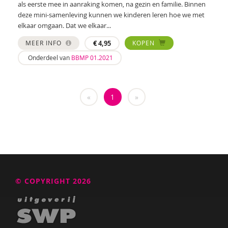
als eerste mee in aanraking komen, na gezin en familie. Binnen
Kirsten Nøhr
deze mini-samenleving kunnen we kinderen leren hoe we met
elkaar omgaan. Dat we elkaar...
Anne Pennings
MEER INFO
€
4,95
KOPEN
Mirjana Petrović
Onderdeel van
BBMP 01.2021
Bodine Romijn
Félice van der Sande
«
1
»
Wilma Schepers
Jeroen Schipper
Elly Singer
Pauline Slot
© COPYRIGHT 2026
Sanne Spiero
Rosa Suikers