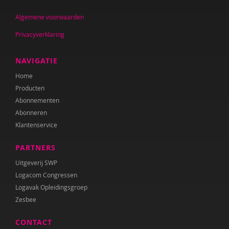
Mehrnaz Tajik
Algemene voorwaarden
Monique Tekstra-van Lochem
Privacyverklaring
Diana Turkenburg-de Haan
NAVIGATIE
Karin Vaessen
Home
Marianne de Valck
Producten
Abonnementen
Michel Vandenbroeck
Abonneren
Maaike Verrips
Klantenservice
Yvette Vervoort
PARTNERS
Uitgeverij SWP
Tamara Wally
Logacom Congressen
Willeke van der Werf
Logavak Opleidingsgroep
Zesbee
Mariska Witteveen
CONTACT